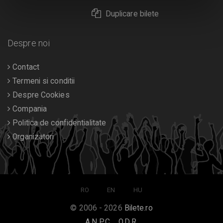
Duplicare bilete
Despre noi
Contact
Termeni si conditii
Despre Cookies
Compania
Politica de confidentialitate
Organizatori
RO
EN
HU
© 2006 - 2026
Bilete.ro
A.N.P.C.
O.D.R.