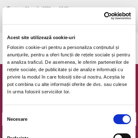
vineri, 21 aprilie 2023 ora 18:00
Bistrita, Strada Aerodromului (Vis-a-vis de noua Sala Polivalenta)
vezi pe harta
Acest site utilizează cookie-uri
Evenimentul a expirat.
Folosim cookie-uri pentru a personaliza conținutul și
anunțurile, pentru a oferi funcții de rețele sociale și pentru
a analiza traficul. De asemenea, le oferim partenerilor de
rețele sociale, de publicitate și de analize informații cu
privire la modul în care folosiți site-ul nostru. Aceștia le
Newsletter @ Bilete.ro
pot combina cu alte informații oferite de dvs. sau culese
în urma folosirii serviciilor lor.
Oferte exclusive si o editie saptamanala cu cele mai noi
evenimente.
Email
Selecția
Necesare
consimțământului
OK