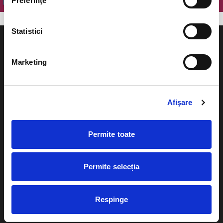
Preferinţe
Statistici
Marketing
Evenimente
Ajutor
Afişare
Teatru
Cum comand bilete?
Concerte si
Permite toate
festivaluri
Plata online sau cash
Sport
eBilet printat acasa
Pentru copii
Permite selecția
Cultura
Livrare prin curier
Diverse
Respinge
Calendar
Returnare bilete