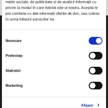
rețele sociale, de publicitate și de analize informații cu
privire la modul în care folosiți site-ul nostru. Aceștia le
pot combina cu alte informații oferite de dvs. sau culese
în urma folosirii serviciilor lor.
Selecția
Necesare
consimțământului
Evenimente
Ajutor
Teatru
Preferinţe
Cum comand bilete?
Concerte si
festivaluri
Plata online sau cash
Statistici
Sport
eBilet printat acasa
Pentru copii
Marketing
Cultura
Livrare prin curier
Diverse
Calendar
Afişare
Returnare bilete