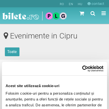
contact
RO
EN
HU
Evenimente in Cipru
Toate
0 evenimente in viitorul apropiat
revino mai tarziu
Acest site utilizează cookie-uri
Folosim cookie-uri pentru a personaliza conținutul și
anunțurile, pentru a oferi funcții de rețele sociale și pentru
anunta-ma pe email cand apare urmatorul eveniment la
a analiza traficul. De asemenea, le oferim partenerilor de
Cipru