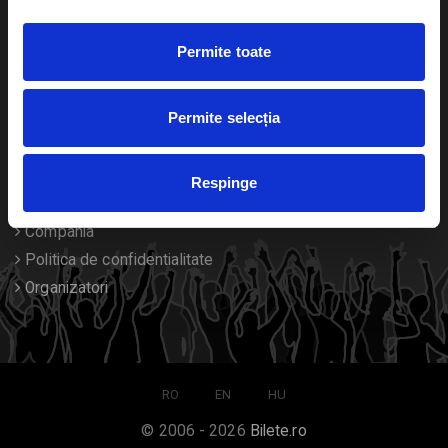
Duplicare bilete
Permite toate
Despre noi
Permite selecția
Contact
Termeni si conditii
Respinge
Despre Cookies
Compania
Politica de confidentialitate
Organizatori
RO
EN
HU
© 2006 - 2026
Bilete.ro