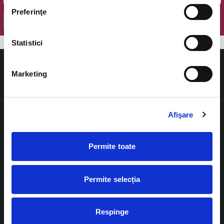
Preferinţe
OK
Statistici
Marketing
Evenimente
Ajutor
Afişare
Teatru
Cum comand bilete?
Concerte si
Permite toate
festivaluri
Plata online sau cash
Sport
Permite selecția
eBilet printat acasa
Pentru copii
Cultura
Livrare prin curier
Respinge
Diverse