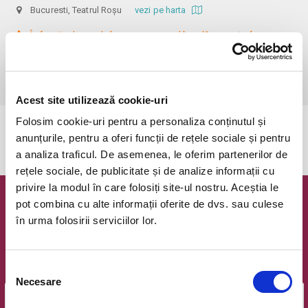
Bucuresti, Teatrul Roșu
vezi pe harta
 În funcție de ora de începere, accesul în sală se poate face cu o 
oră / cu 40 minute mai devreme, fiind permis cu până la 10 minute 
înainte de spectacol. Informații suplimentare, la nr. de telefon 0773 825 
249.
Acest site utilizează cookie-uri
Folosim cookie-uri pentru a personaliza conținutul și
Evenimentul a expirat.
anunțurile, pentru a oferi funcții de rețele sociale și pentru
a analiza traficul. De asemenea, le oferim partenerilor de
rețele sociale, de publicitate și de analize informații cu
privire la modul în care folosiți site-ul nostru. Aceștia le
pot combina cu alte informații oferite de dvs. sau culese
Newsletter @ Bilete.ro
în urma folosirii serviciilor lor.
Oferte exclusive si o editie saptamanala cu cele mai noi
evenimente.
Selecția
Email
Necesare
consimțământului