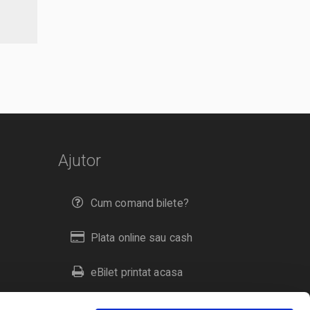
Ajutor
Cum comand bilete?
Plata online sau cash
eBilet printat acasa
Livrare prin curier