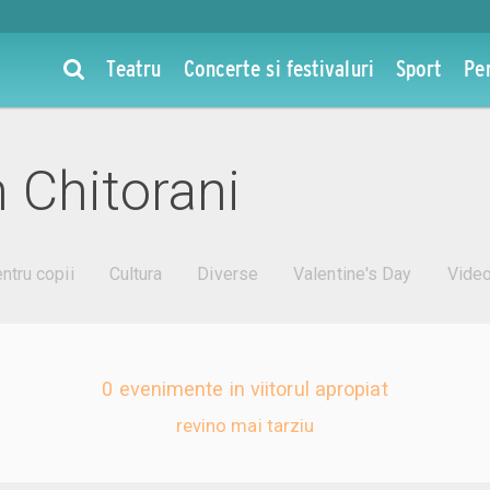
Teatru
Concerte si festivaluri
Sport
Pe
 Chitorani
ntru copii
Cultura
Diverse
Valentine's Day
Vide
0 evenimente in viitorul apropiat
revino mai tarziu