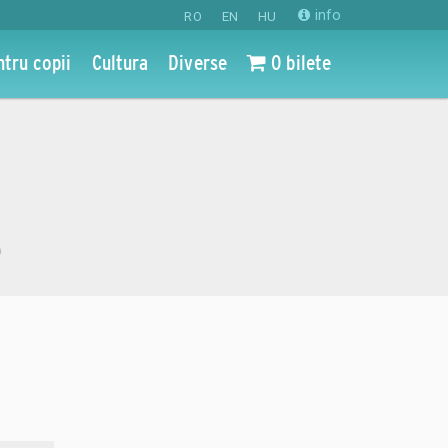
info
RO
EN
HU
ntru copii
Cultura
Diverse
0 bilete
o