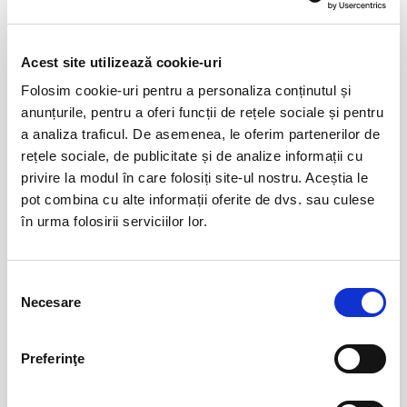
Domaine Lamy-Pillot - Chassagne Montrachet
Domaine Christophe Thibert- Pouilly Fuisse
Domaine Deux Roches - Macon
Acest site utilizează cookie-uri
Toscana, Italia
Folosim cookie-uri pentru a personaliza conținutul și
Azienda Agricola Buondonno - Chianti
Evenimente similare
anunțurile, pentru a oferi funcții de rețele sociale și pentru
a analiza traficul. De asemenea, le oferim partenerilor de
Piemonte, Italia
Destiny Park
01
rețele sociale, de publicitate și de analize informații cu
Poderi Colla - Barbaresco
ian
privire la modul în care folosiți site-ul nostru. Aceștia le
Bucuresti
Paharul evenimentului va fi Zalto Denk'art, pahare suflate manual și
pot combina cu alte informații oferite de dvs. sau culese
BILETE
considerate printre cele mai fine din lume.
în urma folosirii serviciilor lor.
Invitatul special al evenimentului va fi Barko Caviar, producător român
de caviar din județul Vâlcea, care ne va ajută să asociem misteriosul
Vizitare Salina Turda
01
Selecția
caviar cu sampaniile noastre.
ian
Turda
Necesare
consimțământului
Ca si anul trecut, Origo Cafe ne vor ajuta sa rezistam maratonului de
BILETE
degustari cu minunatele lor Espresso.
Preferinţe
Costul unui bilet la Champagne Bucharest 2nd Edition este 290 RON.
Frumosul și Bestiile
07