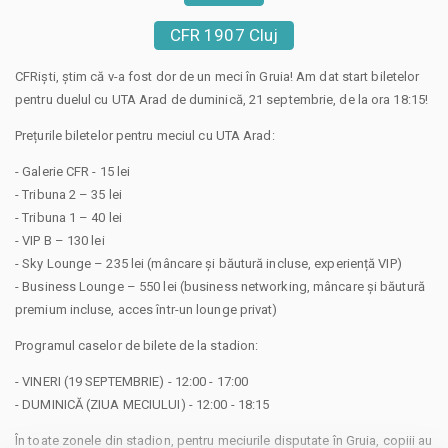
CFR 1907 Cluj
CFRiști, știm că v-a fost dor de un meci în Gruia! Am dat start biletelor
pentru duelul cu UTA Arad de duminică, 21 septembrie, de la ora 18:15!
Prețurile biletelor pentru meciul cu UTA Arad:
- Galerie CFR - 15 lei
- Tribuna 2 – 35 lei
- Tribuna 1 – 40 lei
- VIP B – 130 lei
- Sky Lounge – 235 lei (mâncare și băutură incluse, experiență VIP)
- Business Lounge – 550 lei (business networking, mâncare și băutură
premium incluse, acces într-un lounge privat)
Programul caselor de bilete de la stadion:
- VINERI (19 SEPTEMBRIE) - 12:00 - 17:00
- DUMINICĂ (ZIUA MECIULUI) - 12:00 - 18:15
În toate zonele din stadion, pentru meciurile disputate în Gruia, copiii au