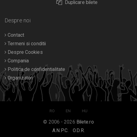
Duplicare bilete
Despre noi
Contact
Termeni si conditii
Despre Cookies
Compania
Politica de confidentialitate
Organizatori
RO
EN
HU
© 2006 - 2026
Bilete.ro
A.N.P.C.
O.D.R.