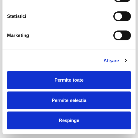
Statistici
Abonamente FC Bacau
03
iul
Bacau
Marketing
BILETE
Afişare
Parking FC Вacau
04
iul
Bacau
Permite toate
BILETE
Permite selecția
Abonamente Politehnica Timisoara
09
iul
Timisoara
Respinge
BILETE