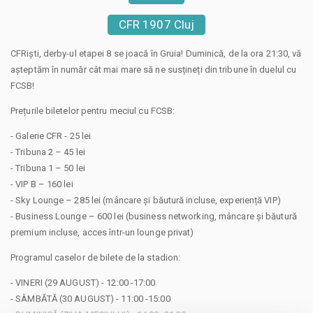
CFR 1907 Cluj
CFRiști, derby-ul etapei 8 se joacă în Gruia! Duminică, de la ora 21:30, vă
așteptăm în număr cât mai mare să ne susțineți din tribune în duelul cu
FCSB!
Prețurile biletelor pentru meciul cu FCSB:
- Galerie CFR - 25 lei
- Tribuna 2 – 45 lei
- Tribuna 1 – 50 lei
- VIP B – 160 lei
- Sky Lounge – 285 lei (mâncare și băutură incluse, experiență VIP)
- Business Lounge – 600 lei (business networking, mâncare și băutură
premium incluse, acces într-un lounge privat)
Programul caselor de bilete de la stadion:
- VINERI (29 AUGUST) - 12:00 -17:00
- SÂMBĂTĂ (30 AUGUST) - 11:00 -15:00