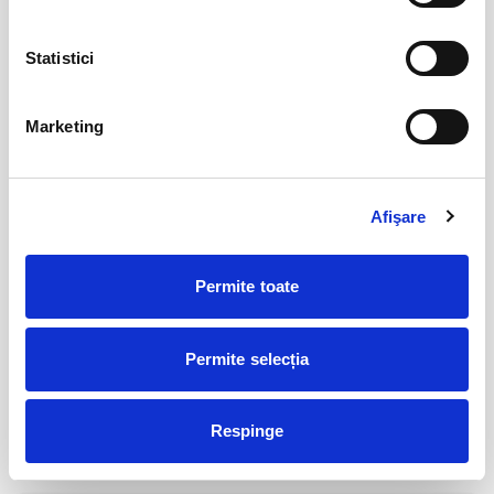
Împreună suntem mai puternici! Hai CFR!
Statistici
Abonamente FC Bacau
03
iul
Bacau
Marketing
BILETE
Afişare
Parking FC Вacau
04
iul
Bacau
Permite toate
BILETE
Permite selecția
Abonamente Politehnica Timisoara
09
iul
Timisoara
Respinge
BILETE