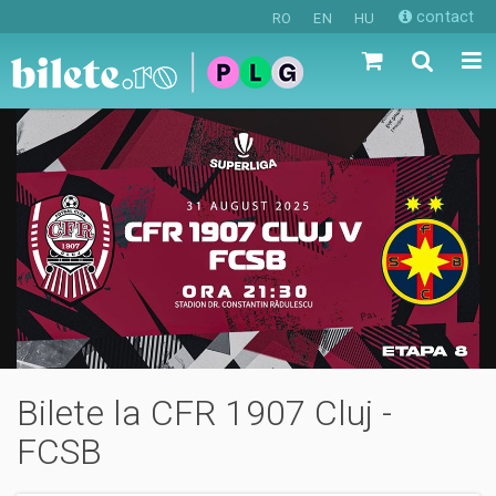
contact
RO
EN
HU
Bilete la CFR 1907 Cluj -
FCSB