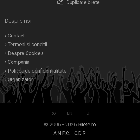
Duplicare bilete
Despre noi
Contact
Termeni si conditii
Despre Cookies
Compania
Politica de confidentialitate
Organizatori
RO
EN
HU
© 2006 - 2026
Bilete.ro
A.N.P.C.
O.D.R.