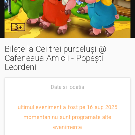
Bilete la Cei trei purceluși @
Cafeneaua Amicii - Popești
Leordeni
Data si locatia
ultimul eveniment a fost pe 16 aug 2025
momentan nu sunt programate alte
evenimente