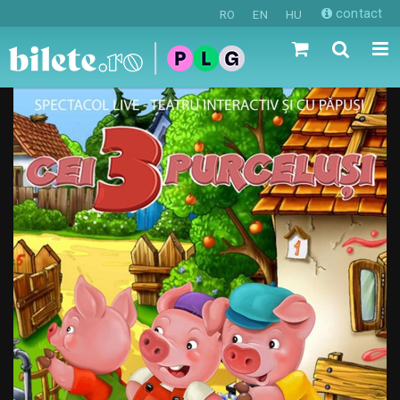
contact
RO
EN
HU