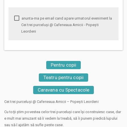
anunta-ma pe email cand apare urmatorul eveniment la
Cei trei purceluși @ Cafeneaua Amicii - Popești
Leordeni
Pentru copii
Teatru pentru copii
Caravana cu Spectacole
Cei trei purceluși @ Cafeneaua Amicii – Popești Leordeni
Cu toţii ştim povestea celor trei purceluși care îşi construiesc case, dar
e mult mai amuzant să îi vedem la treabă, să îi punem piedică lupului
sau să-l ajutăm să sufle peste case.