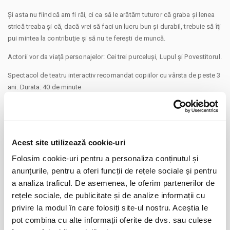
Şi asta nu fiindcă am fi răi, ci ca să le arătăm tuturor că graba şi lenea
strică treaba şi că, dacă vrei să faci un lucru bun şi durabil, trebuie să îţi
pui mintea la contribuţie şi să nu te fereşti de muncă.
Actorii vor da viață personajelor: Cei trei purceluși, Lupul și Povestitorul.
Spectacol de teatru interactiv recomandat copiilor cu vârsta de peste 3
ani. Durata: 40 de minute
Un spectacol organizat în cadrul programului cultural Caravana cu
Spectacole @ Cafeneaua Amicii (Strada Biruinței nr. 87, Popești
Leordeni).
Acest site utilizează cookie-uri
Powered by Teatru la Cinema
Folosim cookie-uri pentru a personaliza conținutul și
#caravanacuspectacole
CONTINUARE
anunțurile, pentru a oferi funcții de rețele sociale și pentru
Alte mențiuni:
a analiza traficul. De asemenea, le oferim partenerilor de
• Pentru copiii cu vârsta de peste 1 an se achită bilet. Se achită bilete
Distribuie aceasta pagina
rețele sociale, de publicitate și de analize informații cu
atât pentru copii cât și pentru părinți
• Vă rugăm să vă prezentați la locație cu 30 de minute înainte de
privire la modul în care folosiți site-ul nostru. Aceștia le
începerea spectacolului pentru a vă ocupa locurile preferate.
pot combina cu alte informații oferite de dvs. sau culese