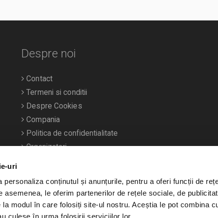
Despre noi
Contact
Termeni si conditii
Despre Cookies
Compania
Politica de confidentialitate
Organizatori
ie-uri
personaliza conținutul și anunțurile, pentru a oferi funcții de rețe
De asemenea, le oferim partenerilor de rețele sociale, de publicitat
e la modul în care folosiți site-ul nostru. Aceștia le pot combina c
u culese în urma folosirii serviciilor lor.