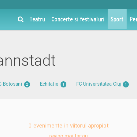
Teatru
Concerte si festivaluri
Sport
Pe
annstadt
C Botosani
Echitatie
FC Universitatea Cluj
2
1
1
0 evenimente in viitorul apropiat
revino mai tarziu