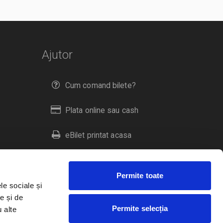
Ajutor
Cum comand bilete?
Plata online sau cash
eBilet printat acasa
Livrare prin curier
Permite toate
Returnare bilete
le sociale și
e și de
Permite selecția
u alte
Duplicare bilete