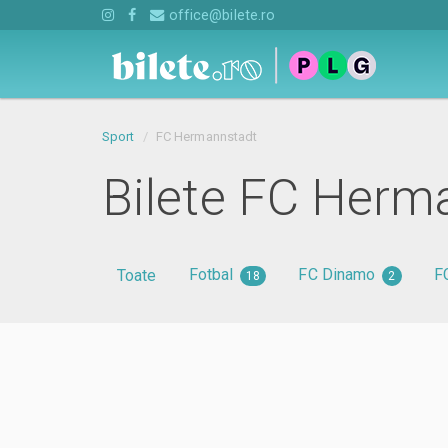
office@bilete.ro
Sport
FC Hermannstadt
Bilete FC Herm
Fotbal
FC Dinamo
F
Toate
18
2