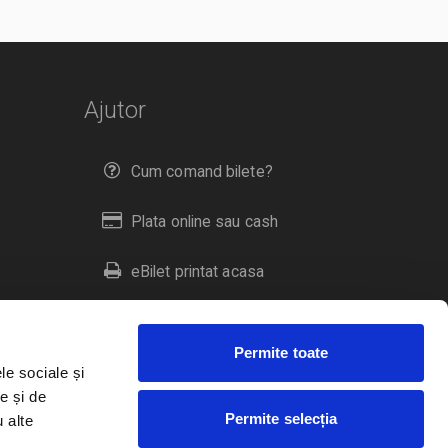
Ajutor
Cum comand bilete?
Plata online sau cash
eBilet printat acasa
Livrare prin curier
Permite toate
Returnare bilete
le sociale și
e și de
Permite selecția
u alte
Duplicare bilete