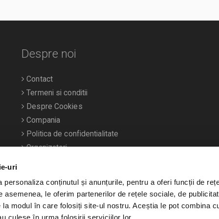
Despre noi
Contact
Termeni si conditii
Despre Cookies
Compania
Politica de confidentialitate
Organizatori
ie-uri
personaliza conținutul și anunțurile, pentru a oferi funcții de rețe
De asemenea, le oferim partenerilor de rețele sociale, de publicitat
e la modul în care folosiți site-ul nostru. Aceștia le pot combina c
u culese în urma folosirii serviciilor lor.