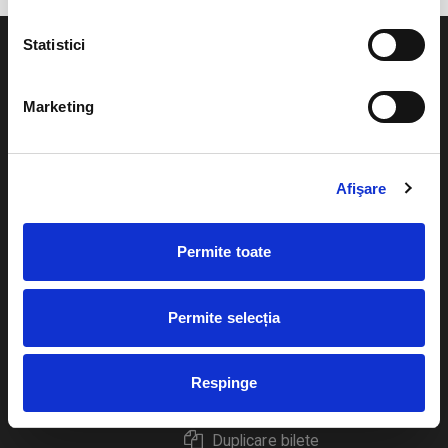
Statistici
Marketing
Evenimente
Ajutor
Teatru
Afişare
Cum comand bilete?
Concerte si
festivaluri
Plata online sau cash
Permite toate
Sport
eBilet printat acasa
Pentru copii
Permite selecția
Cultura
Livrare prin curier
Diverse
Respinge
Calendar
Returnare bilete
Duplicare bilete