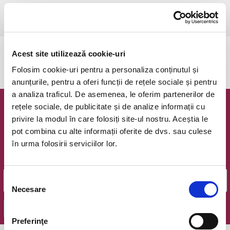
Cluj-Napoca, Teatrul National Cluj-Napoca, Studio Euphorion
vezi pe harta
Acest site utilizează cookie-uri
Evenimentul a expirat.
Folosim cookie-uri pentru a personaliza conținutul și
anunțurile, pentru a oferi funcții de rețele sociale și pentru
a analiza traficul. De asemenea, le oferim partenerilor de
rețele sociale, de publicitate și de analize informații cu
Newsletter @ Bilete.ro
privire la modul în care folosiți site-ul nostru. Aceștia le
pot combina cu alte informații oferite de dvs. sau culese
Oferte exclusive si o editie saptamanala cu cele mai noi
în urma folosirii serviciilor lor.
evenimente.
Email
Selecția
Necesare
consimțământului
OK
Preferinţe