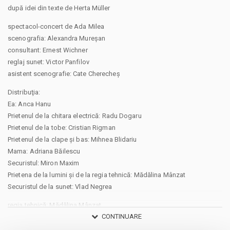
după idei din texte de Herta Müller
spectacol-concert de Ada Milea
scenografia: Alexandra Mureșan
consultant: Ernest Wichner
reglaj sunet: Victor Panfilov
asistent scenografie: Cate Cherecheș
Distribuţia:
Ea: Anca Hanu
Prietenul de la chitara electrică: Radu Dogaru
Prietenul de la tobe: Cristian Rigman
Prietenul de la clape și bas: Mihnea Blidariu
Mama: Adriana Băilescu
Securistul: Miron Maxim
Prietena de la lumini și de la regia tehnică: Mădălina Mânzat
Securistul de la sunet: Vlad Negrea
regia tehnică: Mădălina Mânzat
CONTINUARE
sonorizare: Vlad Negrea
lumini: Mădălina Mânzat