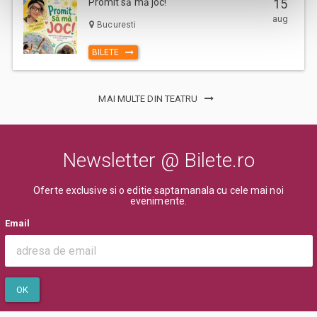
Promit să mă joc!
15
indiferent de varsta. (Mai putin cazurile unde este specificata gratuitate
aug
Bucuresti
in limita de varsta).
Va rugam sa respectati orele de acces in sala de spectacol sau in locul
BILETE
de desfasurare a evenimentului inscriptionate pe bilet, pentru a evita
aglomerarea pe caile de acces sau deranjarea celorlalti spectatori
dupa inceperea spectacolului/evenimentului.
MAI MULTE DIN TEATRU
Newsletter @ Bilete.ro
Oferte exclusive si o editie saptamanala cu cele mai noi
evenimente.
Email
OK