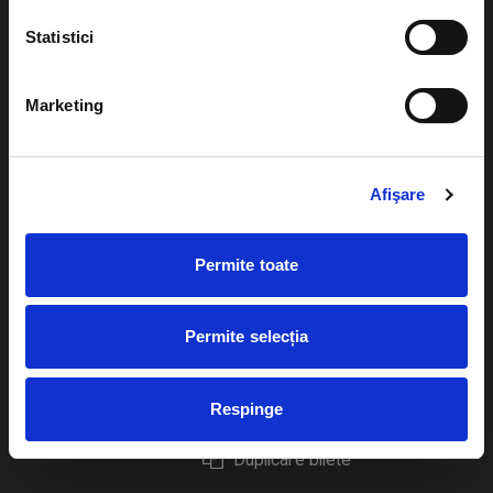
Statistici
Marketing
Evenimente
Ajutor
Teatru
Cum comand bilete?
Afişare
Concerte si
festivaluri
Plata online sau cash
Permite toate
Sport
eBilet printat acasa
Pentru copii
Cultura
Permite selecția
Livrare prin curier
Diverse
Calendar
Returnare bilete
Respinge
Duplicare bilete