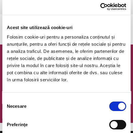
Bucuresti, Trattoria 20
vezi pe harta
Evenimentul a expirat.
Acest site utilizează cookie-uri
Folosim cookie-uri pentru a personaliza conținutul și
anunțurile, pentru a oferi funcții de rețele sociale și pentru
a analiza traficul. De asemenea, le oferim partenerilor de
Newsletter @ Bilete.ro
rețele sociale, de publicitate și de analize informații cu
privire la modul în care folosiți site-ul nostru. Aceștia le
Oferte exclusive si o editie saptamanala cu cele mai noi
pot combina cu alte informații oferite de dvs. sau culese
evenimente.
în urma folosirii serviciilor lor.
Email
Selecția
Necesare
consimțământului
OK
Preferinţe