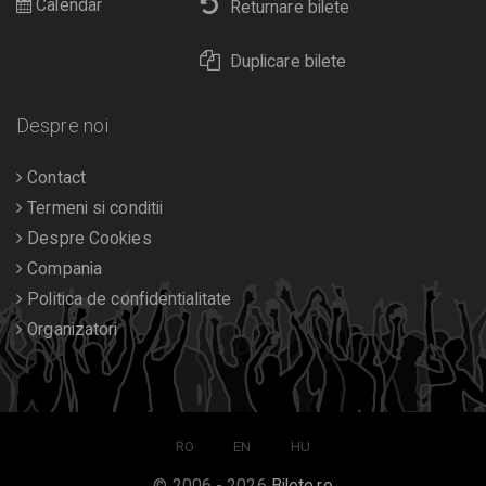
Calendar
Returnare bilete
Duplicare bilete
Despre noi
Contact
Termeni si conditii
Despre Cookies
Compania
Politica de confidentialitate
Organizatori
RO
EN
HU
© 2006 - 2026
Bilete.ro