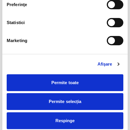
aglomerarea pe caile de acces sau deranjarea celorlalti spectatori
Preferinţe
BILETE
dupa inceperea spectacolului/evenimentului.
Statistici
Femei bune pentru barbati nebuni
22
aug
Bucuresti
Marketing
BILETE
Afişare
Fanteziile sotului meu
23
aug
Bucuresti
Permite toate
BILETE
Permite selecția
Iubire dublu distilata
29
aug
Bucuresti
Respinge
BILETE