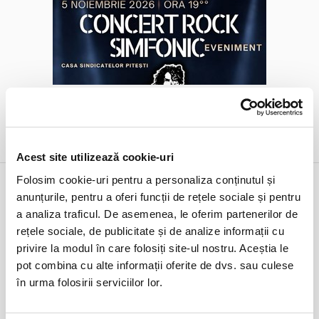
BILETE
de la 80,00 RON
Acest site utilizează cookie-uri
Folosim cookie-uri pentru a personaliza conținutul și
Alege alta data
anunțurile, pentru a oferi funcții de rețele sociale și pentru
a analiza traficul. De asemenea, le oferim partenerilor de
rețele sociale, de publicitate și de analize informații cu
noiembrie 2026
privire la modul în care folosiți site-ul nostru. Aceștia le
Lu
Ma
Mi
Jo
Vi
Sâ
Du
pot combina cu alte informații oferite de dvs. sau culese
26
27
28
29
30
31
1
în urma folosirii serviciilor lor.
2
3
4
5
6
7
8
9
10
11
12
13
14
15