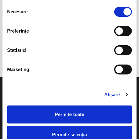
Selecția
16
17
18
19
20
21
22
Necesare
consimțământului
23
24
25
26
27
28
29
30
1
2
3
4
5
6
Preferinţe
Statistici
EVENIMENTELE LUNII NOIEMBRIE 2026
Marketing
Afişare
Evenimente
Ajutor
Permite toate
Teatru
Cum comand bilete?
Permite selecția
Concerte si