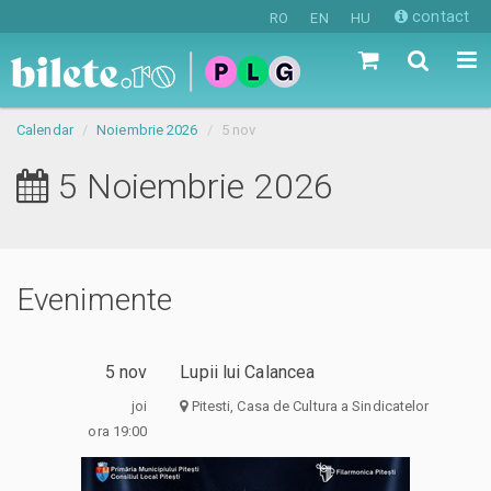
contact
RO
EN
HU
Calendar
Noiembrie 2026
5 nov
5 Noiembrie 2026
Evenimente
5 nov
Lupii lui Calancea
joi
Pitesti, Casa de Cultura a Sindicatelor
ora 19:00