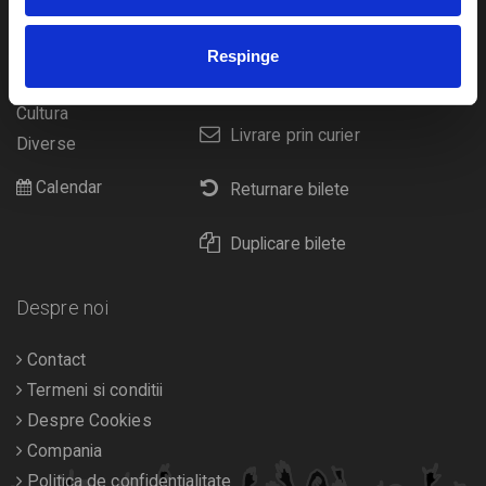
festivaluri
Plata online sau cash
Sport
Respinge
eBilet printat acasa
Pentru copii
Cultura
Livrare prin curier
Diverse
Calendar
Returnare bilete
Duplicare bilete
Despre noi
Contact
Termeni si conditii
Despre Cookies
Compania
Politica de confidentialitate