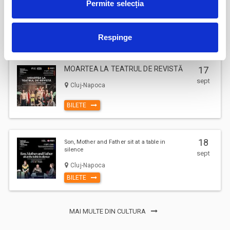
Permite selecția
sept
Pitesti
BILETE
Respinge
MOARTEA LA TEATRUL DE REVISTĂ
17
sept
Cluj-Napoca
BILETE
18
Son, Mother and Father sit at a table in
silence
sept
Cluj-Napoca
BILETE
MAI MULTE DIN CULTURA