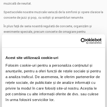
muzicală de neuitat.
Spectacolele noastre muzicale variază de la simfonii și opere clasice la
concerte de jazz și pop, cu soliști și ansambluri renumite.
În plus față de seria noastră regulată de concerte, organizăm și
evenimente speciale, precum concerte de omagiare pentru
compozitorii famosi și sărbători sezoniere, precum și concerte
educaționale pentru copii și familii.
Alăturați-vă nouă pentru o noapte de magie muzicală la Filarmonica din
Pitești, unde sunetele muzicii live vă vor lăsa cu dorința de a vă
Acest site utilizează cookie-uri
CONTINUARE
reintoarce sa mai aveți parte de incă un concert.
Folosim cookie-uri pentru a personaliza conținutul și
Distribuie aceasta pagina
Va aducem la cunostinta ca pe langa preturile biletelor sau
anunțurile, pentru a oferi funcții de rețele sociale și pentru
abonamentelor afisate, pot exista si costuri aditionale ce trebuie
a analiza traficul. De asemenea, le oferim partenerilor de
suportate de dvs., respectiv: taxe de intermediere, procesare, emitere
rețele sociale, de publicitate și de analize informații cu
bilet, comisioane, cost de livrare (in cazul in care veti solicita livrarea
privire la modul în care folosiți site-ul nostru. Aceștia le
prin curier a biletului/abonamentului); cost Asigurare En Garde (in cazul
pot combina cu alte informații oferite de dvs. sau culese
in care veti opta pentru incheierea unei asigurari de bilete), costuri
în urma folosirii serviciilor lor.
Evenimente similare
identificate separat in pasii comenzii.