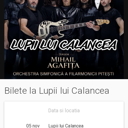
Bilete la Lupii lui Calancea
Data si locatia
05 nov
Lupii lui Calancea