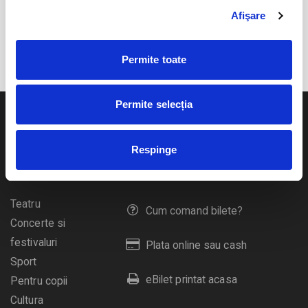
Afişare
EVENIMENTELE LUNII MARTIE 2026
Permite toate
Permite selecția
Respinge
Evenimente
Ajutor
Teatru
Cum comand bilete?
Concerte si
festivaluri
Plata online sau cash
Sport
eBilet printat acasa
Pentru copii
Cultura