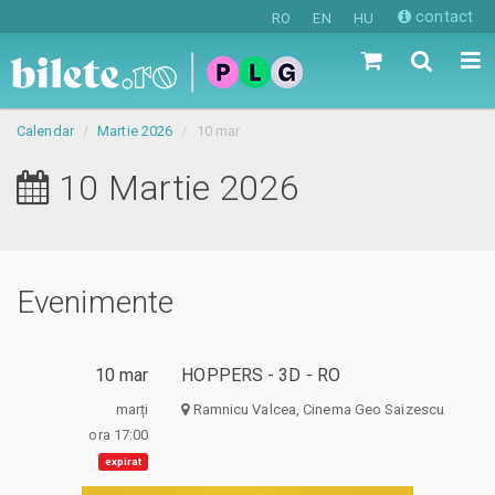
contact
RO
EN
HU
Calendar
Martie 2026
10 mar
10 Martie 2026
Evenimente
10 mar
HOPPERS - 3D - RO
marți
Ramnicu Valcea, Cinema Geo Saizescu
ora 17:00
expirat