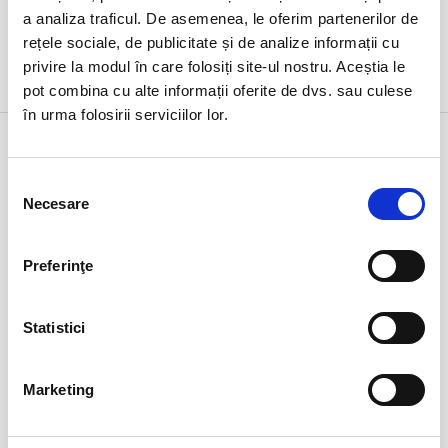
a analiza traficul. De asemenea, le oferim partenerilor de
rețele sociale, de publicitate și de analize informații cu
privire la modul în care folosiți site-ul nostru. Aceștia le
DETALII
pot combina cu alte informații oferite de dvs. sau culese
în urma folosirii serviciilor lor.
Alege alta data
Selecția
Necesare
consimțământului
martie 2026
Lu
Ma
Mi
Jo
Vi
Sâ
Du
Preferinţe
23
24
25
26
27
28
1
2
3
4
5
6
7
8
Statistici
9
10
11
12
13
14
15
16
17
18
19
20
21
22
Marketing
23
24
25
26
27
28
29
30
31
1
2
3
4
5