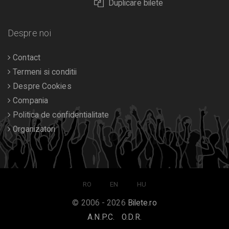
Duplicare bilete
Despre noi
Contact
Termeni si conditii
Despre Cookies
Compania
Politica de confidentialitate
Organizatori
RO
EN
HU
© 2006 - 2026
Bilete.ro
A.N.P.C.
O.D.R.