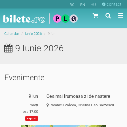
contact
RO
EN
HU
Calendar
Iunie 2026
9 iun
9 Iunie 2026
Evenimente
9 iun
Cea mai frumoasa zi de nastere
marți
Ramnicu Valcea, Cinema Geo Saizescu
ora 17:00
expirat