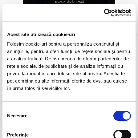
DETALII
Acest site utilizează cookie-uri
9 iun
Trolling Shekespeare
Folosim cookie-uri pentru a personaliza conținutul și
marți
Bucuresti, Teatrul Amzei
anunțurile, pentru a oferi funcții de rețele sociale și pentru
ora 20:30
a analiza traficul. De asemenea, le oferim partenerilor de
rețele sociale, de publicitate și de analize informații cu
expirat
privire la modul în care folosiți site-ul nostru. Aceștia le
pot combina cu alte informații oferite de dvs. sau culese
în urma folosirii serviciilor lor.
Selecția
Necesare
consimțământului
DETALII
Preferinţe