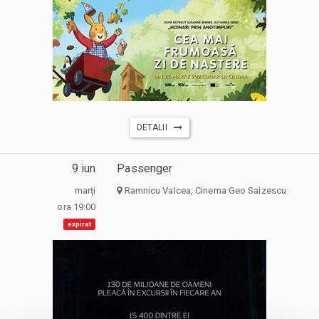
DETALII
9 iun
Passenger
marți
Ramnicu Valcea, Cinema Geo Saizescu
ora 19:00
expirat