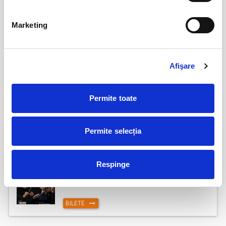
Marketing
Șoricelul neascultător
23
aug
Bucuresti
BILETE
Afişare
AȘTEPTÂNDU-L PE ULISE
17
Permite toate
sept
Cluj-Napoca
Permite selecția
BILETE
Respinge
17
Deschiderea Stagiunii - Filarmonica Pitesti
sept
Pitesti
BILETE