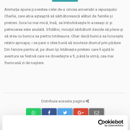
Animația spune povestea celei de-a cincea aniversări a iepurașului
Charlie, care abia așteaptă să sărbătorească alături de familie și
prieteni. Sora lui mai mică, însă, se îmbolnăvește în aceeași zi și
petrecerea este anulată. Sfidător, micuțul sărbătorit decide să plece și
să stea cu bunica sa pentru totdeauna. Chiar dacă bunica sa locuiește
relativ aproape, i se pare o idee bună să scurteze drumul prin pădure.
Din fericire pentru el, pe drum își întâlnește prieteni care îl ajută în
aventura sa festivă care se dovedește a fi, până la urmă, cea mai
frumoasă zi de naștere.
Distribuie aceasta pagina