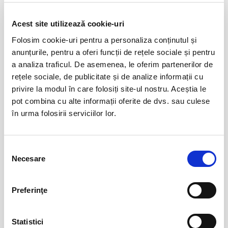
Evenimente similare
Acest site utilizează cookie-uri
50 de nuante de gri ale doamnei
06
Folosim cookie-uri pentru a personaliza conținutul și
Cucu
aug
anunțurile, pentru a oferi funcții de rețele sociale și pentru
Bucuresti
a analiza traficul. De asemenea, le oferim partenerilor de
BILETE
rețele sociale, de publicitate și de analize informații cu
privire la modul în care folosiți site-ul nostru. Aceștia le
pot combina cu alte informații oferite de dvs. sau culese
Copiii au idei trăsnite
08
în urma folosirii serviciilor lor.
aug
Bucuresti
BILETE
Selecția
Necesare
consimțământului
12
VIYAF VIRTUOSI - MARILE CONCERTE
Preferinţe
PENTRU PIAN II
aug
Arad
BILETE
Statistici