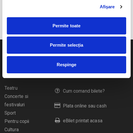
Afişare
EVENIMENTELE LUNII IUNIE 2026
Permite toate
Permite selecția
Respinge
Evenimente
Ajutor
Teatru
Cum comand bilete?
Concerte si
festivaluri
Plata online sau cash
Sport
eBilet printat acasa
Pentru copii
Cultura