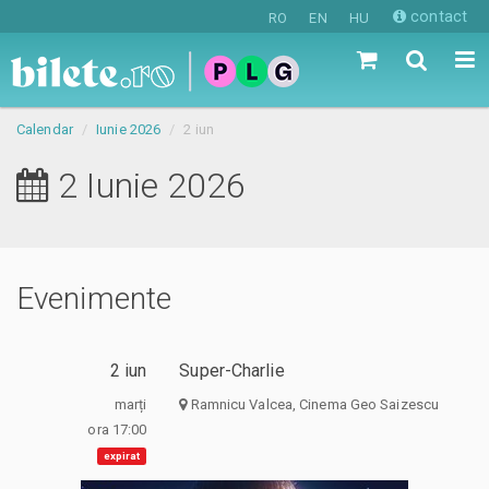
contact
RO
EN
HU
Calendar
Iunie 2026
2 iun
2 Iunie 2026
Evenimente
2 iun
Super-Charlie
marți
Ramnicu Valcea, Cinema Geo Saizescu
ora 17:00
expirat