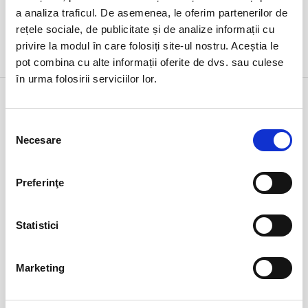
a analiza traficul. De asemenea, le oferim partenerilor de
rețele sociale, de publicitate și de analize informații cu
privire la modul în care folosiți site-ul nostru. Aceștia le
DETALII
pot combina cu alte informații oferite de dvs. sau culese
în urma folosirii serviciilor lor.
Alege alta data
Selecția
Necesare
consimțământului
iunie 2026
Lu
Ma
Mi
Jo
Vi
Sâ
Du
Preferinţe
1
2
3
4
5
6
7
8
9
10
11
12
13
14
Statistici
15
16
17
18
19
20
21
22
23
24
25
26
27
28
Marketing
29
30
1
2
3
4
5
6
7
8
9
10
11
12