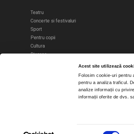
Teatru
Concerte si festivaluri
Sport
Pentru copii
Cultura
Diverse
Acest site utilizează cook
Calendarul evenimentelor
Folosim cookie-uri pentru a 
pentru a analiza traficul. 
analize informații cu privir
informații oferite de dvs. sa
© 2006 - 2026
Bilete.ro
Selecția
A.N.P.C.
O.D.R.