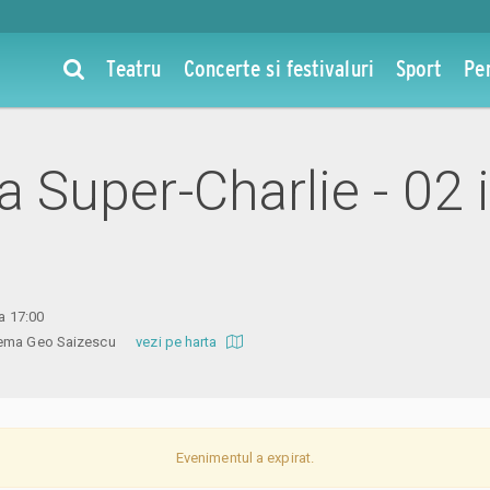
Teatru
Concerte si festivaluri
Sport
Pe
la Super-Charlie - 02 
ra 17:00
inema Geo Saizescu
vezi pe harta
Evenimentul a expirat.