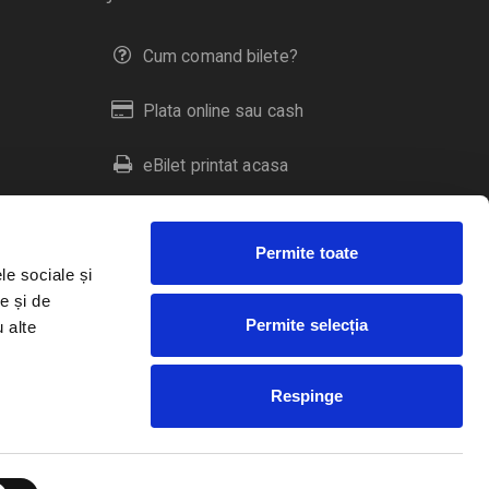
Cum comand bilete?
Plata online sau cash
eBilet printat acasa
Livrare prin curier
Permite toate
Returnare bilete
le sociale și
e și de
Permite selecția
u alte
Duplicare bilete
Respinge
RO
EN
HU