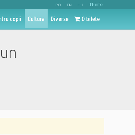
info
RO
EN
HU
ntru copii
Cultura
Diverse
0 bilete
iun