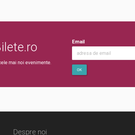
Email
lete.ro
cele mai noi evenimente.
OK
Despre noi