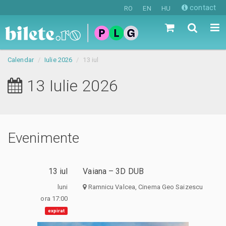
contact
RO
EN
HU
Calendar
Iulie 2026
13 iul
13 Iulie 2026
Evenimente
13 iul
Vaiana – 3D DUB
luni
Ramnicu Valcea, Cinema Geo Saizescu
ora 17:00
expirat