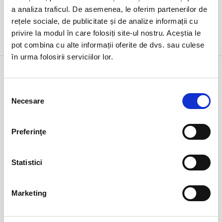
a analiza traficul. De asemenea, le oferim partenerilor de
rețele sociale, de publicitate și de analize informații cu
privire la modul în care folosiți site-ul nostru. Aceștia le
DETALII
pot combina cu alte informații oferite de dvs. sau culese
în urma folosirii serviciilor lor.
Alege alta data
Selecția
Necesare
consimțământului
iulie 2026
Lu
Ma
Mi
Jo
Vi
Sâ
Du
Preferinţe
29
30
1
2
3
4
5
6
7
8
9
10
11
12
Statistici
13
14
15
16
17
18
19
20
21
22
23
24
25
26
Marketing
27
28
29
30
31
1
2
3
4
5
6
7
8
9