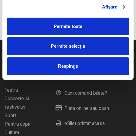
Afişare
EVENIMENTELE LUNII IULIE 2026
Permite toate
Permite selecția
Respinge
Evenimente
Ajutor
Teatru
Cum comand bilete?
Concerte si
festivaluri
Plata online sau cash
Sport
eBilet printat acasa
Pentru copii
Cultura