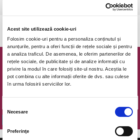
Ramnicu Valcea, Cinema Geo Saizescu
vezi pe harta
Evenimentul a expirat.
Acest site utilizează cookie-uri
Folosim cookie-uri pentru a personaliza conținutul și
anunțurile, pentru a oferi funcții de rețele sociale și pentru
a analiza traficul. De asemenea, le oferim partenerilor de
Newsletter @ Bilete.ro
rețele sociale, de publicitate și de analize informații cu
privire la modul în care folosiți site-ul nostru. Aceștia le
Oferte exclusive si o editie saptamanala cu cele mai noi
pot combina cu alte informații oferite de dvs. sau culese
evenimente.
în urma folosirii serviciilor lor.
Email
Selecția
Necesare
consimțământului
OK
Preferinţe