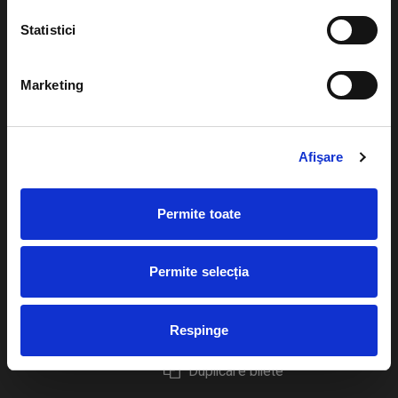
Statistici
Marketing
Evenimente
Ajutor
Teatru
Cum comand bilete?
Afişare
Concerte si
festivaluri
Plata online sau cash
Permite toate
Sport
eBilet printat acasa
Pentru copii
Cultura
Permite selecția
Livrare prin curier
Diverse
Calendar
Returnare bilete
Respinge
Duplicare bilete