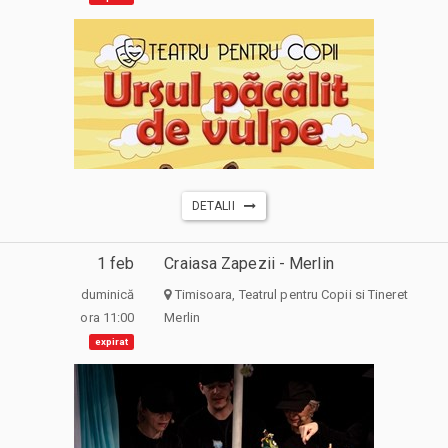
DETALII
1 feb
Craiasa Zapezii - Merlin
duminică
Timisoara, Teatrul pentru Copii si Tineret
ora 11:00
Merlin
expirat