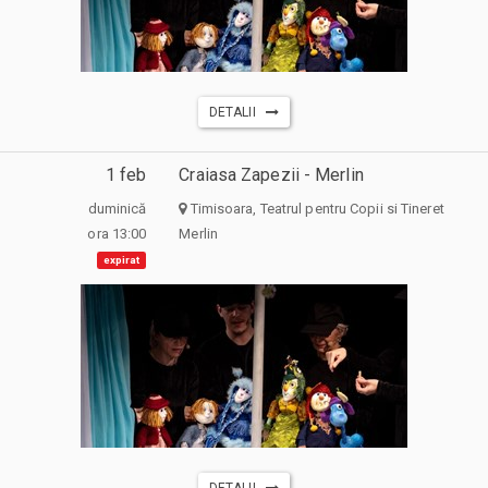
DETALII
1 feb
Craiasa Zapezii - Merlin
duminică
Timisoara, Teatrul pentru Copii si Tineret
ora 13:00
Merlin
expirat
DETALII