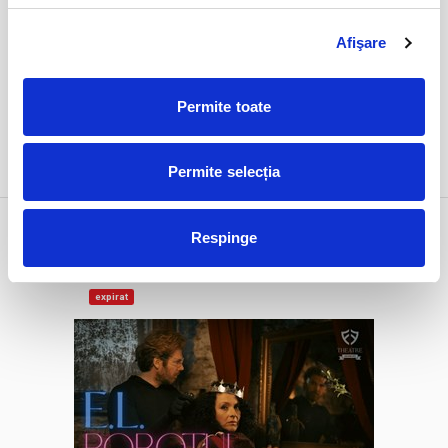
Afişare
Permite toate
DETALII
Permite selecția
1 feb
E.L. Robotul
Respinge
duminică
Bucuresti, FF Theatre - Centru Vechi
ora 19:00
expirat