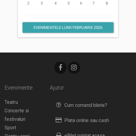
2
3
4
5
6
7
8
EVENIMENTELE LUNII FEBRUARIE 2026
Evenimente
Ajutor
Teatru
Cum comand bilete?
Concerte si
festivaluri
Plata online sau cash
Sport
eBilet printat acasa