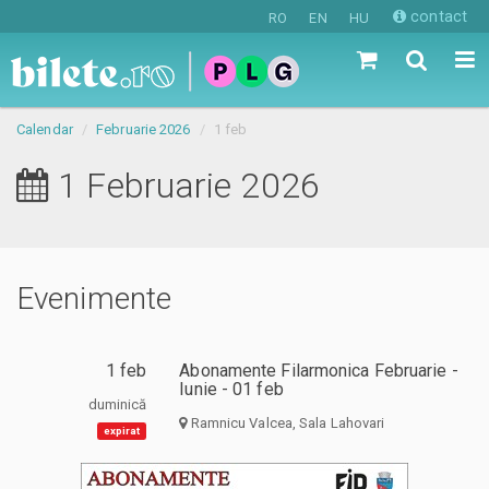
contact
RO
EN
HU
Calendar
Februarie 2026
1 feb
1 Februarie 2026
Evenimente
1 feb
Abonamente Filarmonica Februarie -
Iunie - 01 feb
duminică
Ramnicu Valcea, Sala Lahovari
expirat