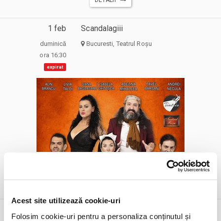
1 feb
Scandalagiii
duminică
Bucuresti, Teatrul Roșu
ora 16:30
expirat
DETALII
alte zile:
30 aug
24 sept
Acest site utilizează cookie-uri
1 feb
Superliga - Etapa 24 - Farul Constanta
Folosim cookie-uri pentru a personaliza conținutul și
vs Universitatea Craiova