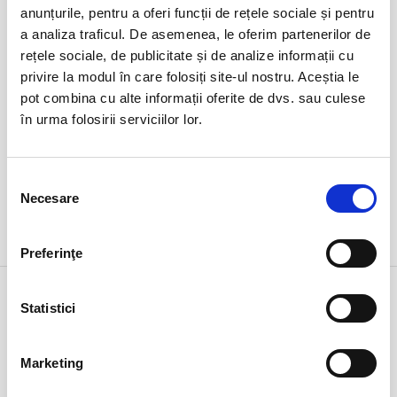
duminică
anunțurile, pentru a oferi funcții de rețele sociale și pentru
Ovidiu, Stadion Central Academia Hagi
ora 17:15
a analiza traficul. De asemenea, le oferim partenerilor de
expirat
rețele sociale, de publicitate și de analize informații cu
privire la modul în care folosiți site-ul nostru. Aceștia le
pot combina cu alte informații oferite de dvs. sau culese
în urma folosirii serviciilor lor.
Selecția
Necesare
consimțământului
DETALII
Preferinţe
1 feb
ARTĂ
Statistici
duminică
Bucuresti, Teatrul Amzei
ora 18:00
expirat
Marketing