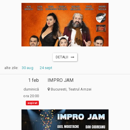
DETALII
alte zile:
30 aug
24 sept
1 feb
IMPRO JAM
duminică
Bucuresti, Teatrul Amzei
ora 20:00
expirat