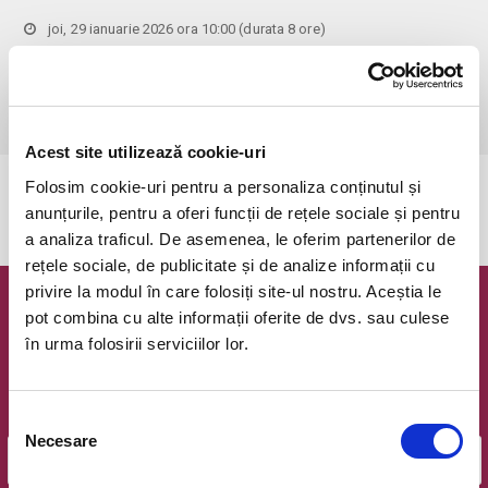
joi, 29 ianuarie 2026 ora 10:00
(durata 8 ore)
Bucuresti, Artisan HUB - Humans United in Business
vezi pe harta
 Accesul persoanelor sub 18 ani este STRIC INTERZIS!
Acest site utilizează cookie-uri
Folosim cookie-uri pentru a personaliza conținutul și
Evenimentul a expirat.
anunțurile, pentru a oferi funcții de rețele sociale și pentru
a analiza traficul. De asemenea, le oferim partenerilor de
rețele sociale, de publicitate și de analize informații cu
privire la modul în care folosiți site-ul nostru. Aceștia le
Newsletter @ Bilete.ro
pot combina cu alte informații oferite de dvs. sau culese
în urma folosirii serviciilor lor.
Oferte exclusive si o editie saptamanala cu cele mai noi
evenimente.
Selecția
Email
Necesare
consimțământului