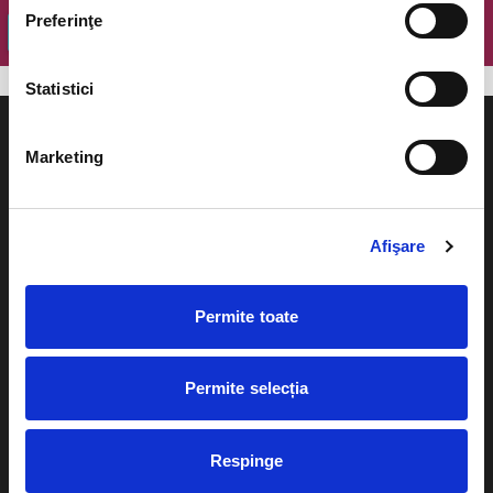
Preferinţe
OK
Statistici
Marketing
Evenimente
Ajutor
Afişare
Teatru
Cum comand bilete?
Concerte si
Permite toate
festivaluri
Plata online sau cash
Sport
Permite selecția
eBilet printat acasa
Pentru copii
Cultura
Livrare prin curier
Respinge
Diverse