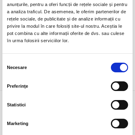
duminică
anunțurile, pentru a oferi funcții de rețele sociale și pentru
Ovidiu, Stadion Central Academia Hagi
ora 17:15
a analiza traficul. De asemenea, le oferim partenerilor de
expirat
rețele sociale, de publicitate și de analize informații cu
privire la modul în care folosiți site-ul nostru. Aceștia le
pot combina cu alte informații oferite de dvs. sau culese
în urma folosirii serviciilor lor.
Selecția
Necesare
consimțământului
DETALII
Preferinţe
1 feb
ARTĂ
Statistici
duminică
Bucuresti, Teatrul Amzei
ora 18:00
expirat
Marketing