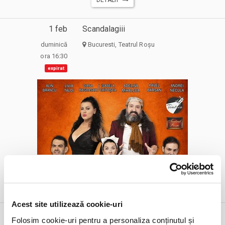
1 feb
Scandalagiii
duminică
Bucuresti, Teatrul Roșu
ora 16:30
expirat
DETALII
alte zile:
30 aug
24 sept
Acest site utilizează cookie-uri
1 feb
Superliga - Etapa 24 - Farul Constanta
Folosim cookie-uri pentru a personaliza conținutul și
vs Universitatea Craiova