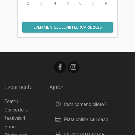
2
3
4
5
6
7
8
EVENIMENTELE LUNII FEBRUARIE 2026
Evenimente
Ajutor
Teatru
Cum comand bilete?
Concerte si
festivaluri
Plata online sau cash
Sport
eBilet printat acasa