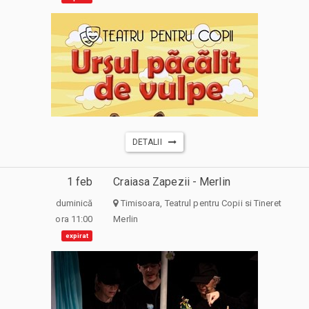
DETALII
1 feb
Craiasa Zapezii - Merlin
duminică
Timisoara, Teatrul pentru Copii si Tineret
ora 11:00
Merlin
expirat