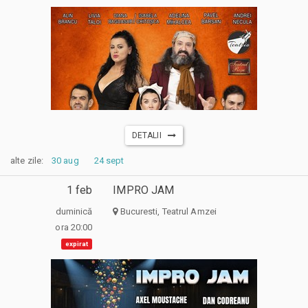
DETALII
alte zile:
30 aug
24 sept
1 feb
IMPRO JAM
duminică
Bucuresti, Teatrul Amzei
ora 20:00
expirat