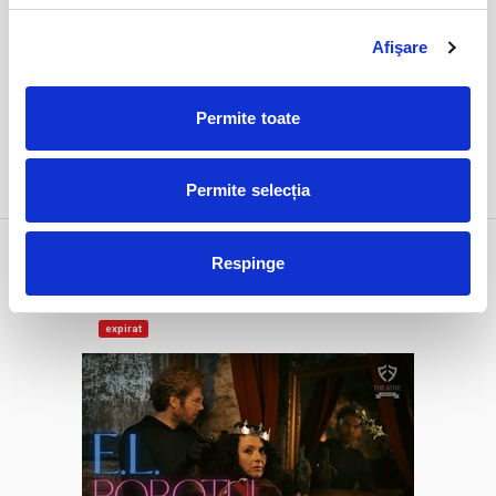
Afişare
Permite toate
DETALII
Permite selecția
1 feb
E.L. Robotul
Respinge
duminică
Bucuresti, FF Theatre - Centru Vechi
ora 19:00
expirat