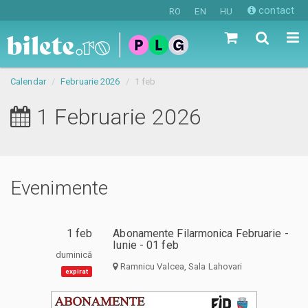
contact
RO
EN
HU
Calendar
Februarie 2026
1 feb
1 Februarie 2026
Evenimente
1 feb
Abonamente Filarmonica Februarie -
Iunie - 01 feb
duminică
Ramnicu Valcea, Sala Lahovari
expirat