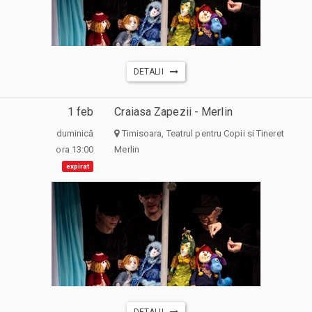
DETALII
1 feb
Craiasa Zapezii - Merlin
duminică
Timisoara, Teatrul pentru Copii si Tineret
ora 13:00
Merlin
expirat
DETALII