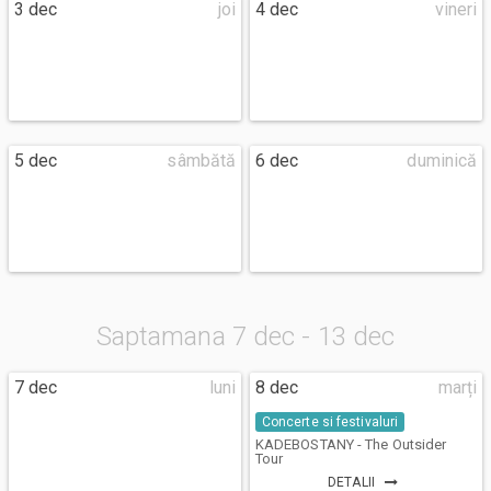
3 dec
joi
4 dec
vineri
5 dec
sâmbătă
6 dec
duminică
Saptamana 7 dec - 13 dec
7 dec
luni
8 dec
marți
Concerte si festivaluri
KADEBOSTANY - The Outsider
Tour
DETALII