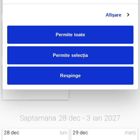
Afişare
25 dec
vineri
26 dec
sâmbătă
Permite toate
Permite selecția
27 dec
duminică
Respinge
Saptamana 28 dec - 3 ian 2027
28 dec
luni
29 dec
marți