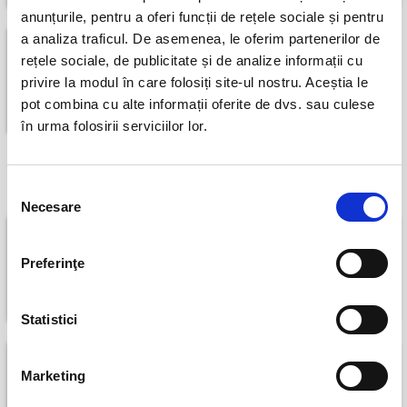
anunțurile, pentru a oferi funcții de rețele sociale și pentru
a analiza traficul. De asemenea, le oferim partenerilor de
20 dec
duminică
rețele sociale, de publicitate și de analize informații cu
Pentru copii
privire la modul în care folosiți site-ul nostru. Aceștia le
Dorința de Crăciun - PETEOȘANI
pot combina cu alte informații oferite de dvs. sau culese
DETALII
în urma folosirii serviciilor lor.
Saptamana 21 dec - 27 dec
Selecția
Necesare
consimțământului
21 dec
luni
22 dec
marți
Pentru copii
Preferinţe
Dorința De Crăciun -Spectacol Muzical -
ARAD
DETALII
Statistici
23 dec
miercuri
24 dec
joi
Marketing