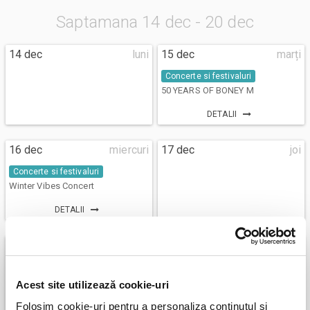
Saptamana 14 dec - 20 dec
14 dec
luni
15 dec
marți
Concerte si festivaluri
50 YEARS OF BONEY M
DETALII
16 dec
miercuri
17 dec
joi
Concerte si festivaluri
Winter Vibes Concert
DETALII
18 dec
vineri
19 dec
sâmbătă
Acest site utilizează cookie-uri
Folosim cookie-uri pentru a personaliza conținutul și