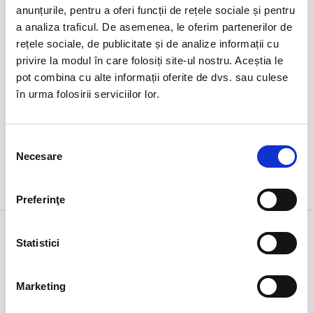
duminică
anunțurile, pentru a oferi funcții de rețele sociale și pentru
Ovidiu, Stadion Central Academia Hagi
ora 17:15
a analiza traficul. De asemenea, le oferim partenerilor de
expirat
rețele sociale, de publicitate și de analize informații cu
privire la modul în care folosiți site-ul nostru. Aceștia le
pot combina cu alte informații oferite de dvs. sau culese
în urma folosirii serviciilor lor.
Selecția
Necesare
consimțământului
DETALII
Preferinţe
1 feb
ARTĂ
Statistici
duminică
Bucuresti, Teatrul Amzei
ora 18:00
expirat
Marketing