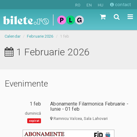
contact
RO
EN
HU
Calendar
Februarie 2026
1 feb
1 Februarie 2026
Evenimente
1 feb
Abonamente Filarmonica Februarie -
Iunie - 01 feb
duminică
Ramnicu Valcea, Sala Lahovari
expirat