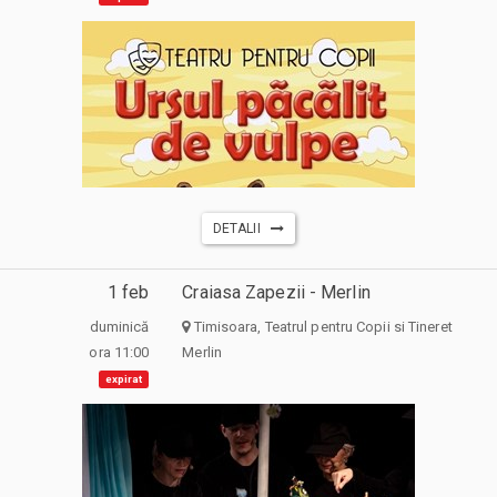
DETALII
1 feb
Craiasa Zapezii - Merlin
duminică
Timisoara, Teatrul pentru Copii si Tineret
ora 11:00
Merlin
expirat