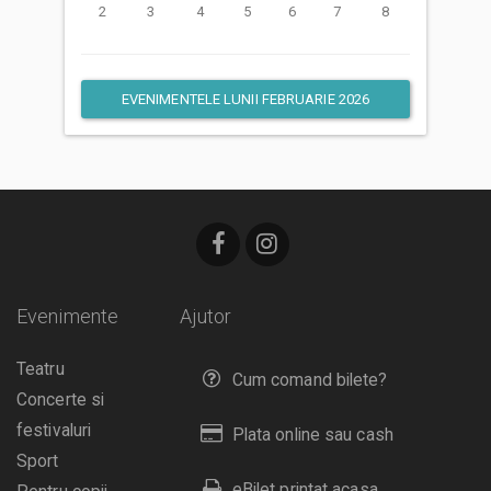
2
3
4
5
6
7
8
EVENIMENTELE LUNII FEBRUARIE 2026
Evenimente
Ajutor
Teatru
Cum comand bilete?
Concerte si
festivaluri
Plata online sau cash
Sport
eBilet printat acasa