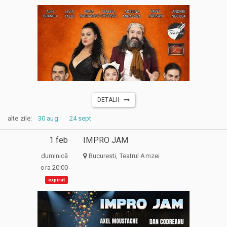
DETALII
alte zile:
30 aug
24 sept
1 feb
IMPRO JAM
duminică
Bucuresti, Teatrul Amzei
ora 20:00
expirat