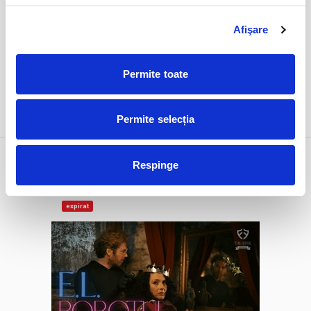
Afişare
Permite toate
DETALII
Permite selecția
1 feb
E.L. Robotul
Respinge
duminică
Bucuresti, FF Theatre - Centru Vechi
ora 19:00
expirat