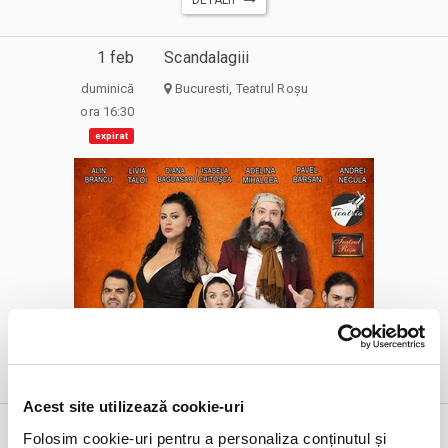
1 feb
Scandalagiii
duminică
Bucuresti, Teatrul Roșu
ora 16:30
expirat
DETALII
alte zile:
30 aug
24 sept
Acest site utilizează cookie-uri
1 feb
Superliga - Etapa 24 - Farul Constanta
Folosim cookie-uri pentru a personaliza conținutul și
vs Universitatea Craiova