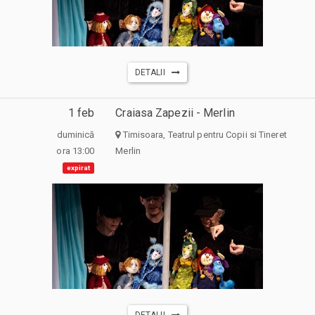
DETALII
1 feb
Craiasa Zapezii - Merlin
duminică
Timisoara, Teatrul pentru Copii si Tineret
ora 13:00
Merlin
expirat
DETALII