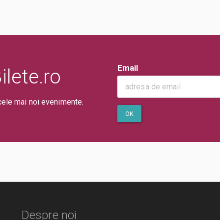
Email
lete.ro
cele mai noi evenimente.
OK
Despre noi