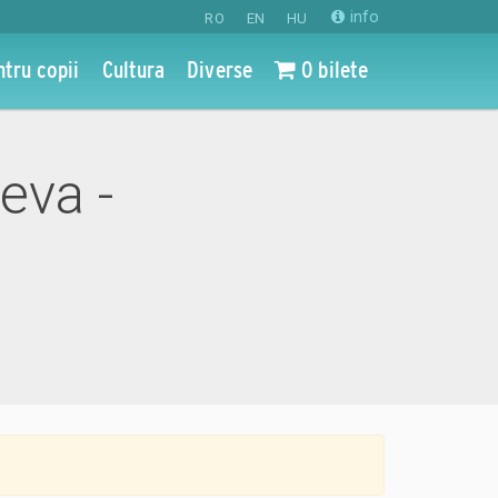
info
RO
EN
HU
ntru copii
Cultura
Diverse
0 bilete
eva -