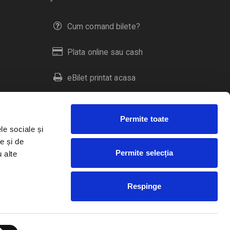
Cum comand bilete?
Plata online sau cash
eBilet printat acasa
Livrare prin curier
Permite toate
Returnare bilete
le sociale și
e și de
Permite selecția
u alte
Duplicare bilete
Respinge
RO
EN
HU