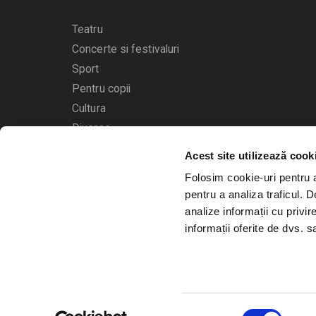
Teatru
Concerte si festivaluri
Sport
Pentru copii
Cultura
Diverse
Acest site utilizează cook
Calendarul evenimentelor
Folosim cookie-uri pentru a 
pentru a analiza traficul. 
analize informații cu privir
informații oferite de dvs. sa
© 2006 - 2026
Bilete.ro
Selecția
A.N.P.C.
O.D.R.