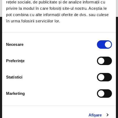
rețele sociale, de publicitate și de analize informații cu
privire la modul în care folosiți site-ul nostru. Aceștia le
pot combina cu alte informații oferite de dvs. sau culese
în urma folosirii serviciilor lor.
Selecția
Necesare
consimțământului
Evenimente
Ajutor
Teatru
Preferinţe
Cum comand bilete?
Concerte si
festivaluri
Plata online sau cash
Statistici
Sport
eBilet printat acasa
Pentru copii
Marketing
Cultura
Livrare prin curier
Diverse
Calendar
Afişare
Returnare bilete