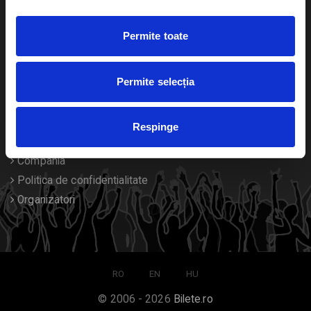
Duplicare bilete
Permite toate
Despre noi
Permite selecția
Contact
Termeni si conditii
Respinge
Despre Cookies
Compania
Politica de confidentialitate
Organizatori
RO
EN
HU
© 2006 - 2026
Bilete.ro