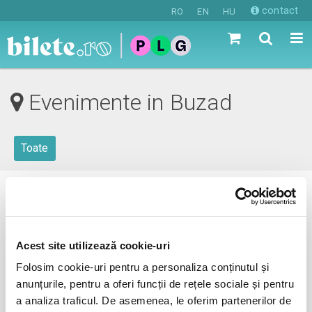
contact
RO
EN
HU
Evenimente in Buzad
Toate
0 evenimente in viitorul apropiat
revino mai tarziu
Acest site utilizează cookie-uri
Folosim cookie-uri pentru a personaliza conținutul și
anunțurile, pentru a oferi funcții de rețele sociale și pentru
anunta-ma pe email cand apare urmatorul eveniment la
a analiza traficul. De asemenea, le oferim partenerilor de
Buzad