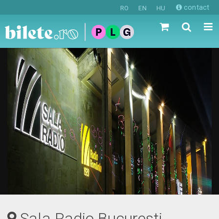
contact
RO
EN
HU
Sala Radio Bucuresti