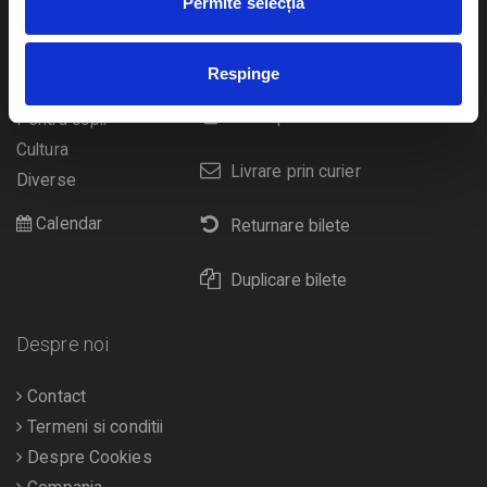
Permite selecția
Cum comand bilete?
Concerte si
festivaluri
Plata online sau cash
Respinge
Sport
eBilet printat acasa
Pentru copii
Cultura
Livrare prin curier
Diverse
Calendar
Returnare bilete
Duplicare bilete
Despre noi
Contact
Termeni si conditii
Despre Cookies