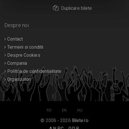
Duplicare bilete
Despre noi
Contact
Termeni si conditii
Despre Cookies
Compania
Politica de confidentialitate
Organizatori
RO
EN
HU
© 2006 - 2026
Bilete.ro
A.N.P.C.
O.D.R.