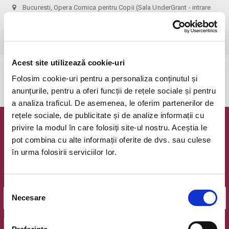
Bucuresti, Opera Comica pentru Copii (Sala UnderGrant - intrare
gradina)
vezi pe harta
 1 bilet permite accesul 1 parinte+1 copil!
Acest site utilizează cookie-uri
Evenimentul a expirat.
Folosim cookie-uri pentru a personaliza conținutul și
anunțurile, pentru a oferi funcții de rețele sociale și pentru
a analiza traficul. De asemenea, le oferim partenerilor de
rețele sociale, de publicitate și de analize informații cu
privire la modul în care folosiți site-ul nostru. Aceștia le
Newsletter @ Bilete.ro
pot combina cu alte informații oferite de dvs. sau culese
în urma folosirii serviciilor lor.
Oferte exclusive si o editie saptamanala cu cele mai noi
evenimente.
Email
Selecția
Necesare
consimțământului
OK