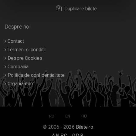
Duplicare bilete
Despre noi
Contact
Termeni si conditii
Despre Cookies
Compania
Politica de confidentialitate
Organizatori
RO
EN
HU
© 2006 - 2026
Bilete.ro
A.N.P.C.
O.D.R.