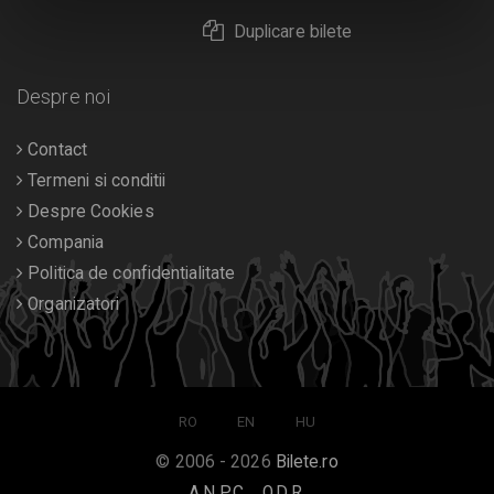
Duplicare bilete
Despre noi
Contact
Termeni si conditii
Despre Cookies
Compania
Politica de confidentialitate
Organizatori
RO
EN
HU
© 2006 - 2026
Bilete.ro
A.N.P.C.
O.D.R.