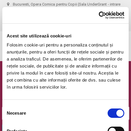
Bucuresti, Opera Comica pentru Copii (Sala UnderGrant - intrare
gradina)
vezi pe harta
 1 bilet permite accesul 1 parinte+1 copil!
Acest site utilizează cookie-uri
Evenimentul a expirat.
Folosim cookie-uri pentru a personaliza conținutul și
anunțurile, pentru a oferi funcții de rețele sociale și pentru
a analiza traficul. De asemenea, le oferim partenerilor de
rețele sociale, de publicitate și de analize informații cu
privire la modul în care folosiți site-ul nostru. Aceștia le
Newsletter @ Bilete.ro
pot combina cu alte informații oferite de dvs. sau culese
în urma folosirii serviciilor lor.
Oferte exclusive si o editie saptamanala cu cele mai noi
evenimente.
Email
Selecția
Necesare
consimțământului
OK