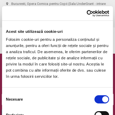
Bucuresti, Opera Comica pentru Copii (Sala UnderGrant - intrare
gradina)
vezi pe harta
 1 bilet permite accesul 1 parinte+1 copil!
Acest site utilizează cookie-uri
Evenimentul a expirat.
Folosim cookie-uri pentru a personaliza conținutul și
anunțurile, pentru a oferi funcții de rețele sociale și pentru
a analiza traficul. De asemenea, le oferim partenerilor de
rețele sociale, de publicitate și de analize informații cu
privire la modul în care folosiți site-ul nostru. Aceștia le
Newsletter @ Bilete.ro
pot combina cu alte informații oferite de dvs. sau culese
în urma folosirii serviciilor lor.
Oferte exclusive si o editie saptamanala cu cele mai noi
evenimente.
Email
Selecția
Necesare
consimțământului
OK