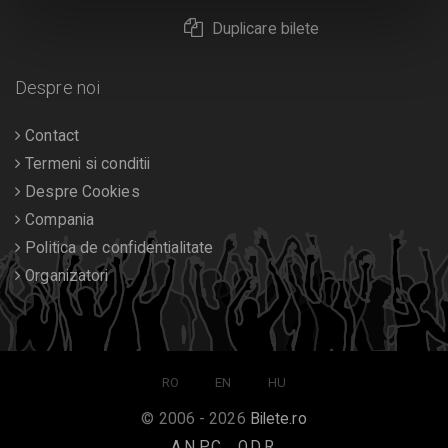
Duplicare bilete
Despre noi
Contact
Termeni si conditii
Despre Cookies
Compania
Politica de confidentialitate
Organizatori
RO
EN
HU
© 2006 - 2026
Bilete.ro
A.N.P.C.
O.D.R.