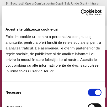
Bucuresti, Opera Comica pentru Copii (Sala UnderGrant - intrare
gradina)
vezi pe harta
 1 bilet permite accesul 1 parinte+1 copil!
Acest site utilizează cookie-uri
Evenimentul a expirat.
Folosim cookie-uri pentru a personaliza conținutul și
anunțurile, pentru a oferi funcții de rețele sociale și pentru
a analiza traficul. De asemenea, le oferim partenerilor de
rețele sociale, de publicitate și de analize informații cu
privire la modul în care folosiți site-ul nostru. Aceștia le
Newsletter @ Bilete.ro
pot combina cu alte informații oferite de dvs. sau culese
în urma folosirii serviciilor lor.
Oferte exclusive si o editie saptamanala cu cele mai noi
evenimente.
Email
Selecția
Necesare
consimțământului
OK