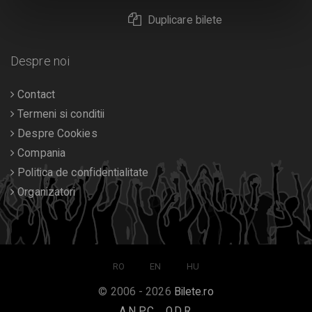
Duplicare bilete
Despre noi
Contact
Termeni si conditii
Despre Cookies
Compania
Politica de confidentialitate
Organizatori
RO
EN
HU
© 2006 - 2026
Bilete.ro
A.N.P.C.
O.D.R.