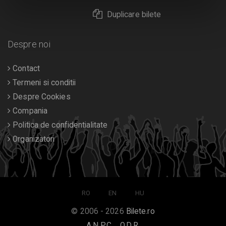
Duplicare bilete
Despre noi
Contact
Termeni si conditii
Despre Cookies
Compania
Politica de confidentialitate
Organizatori
RO
EN
HU
© 2006 - 2026
Bilete.ro
A.N.P.C.
O.D.R.