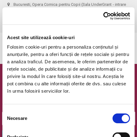
Bucuresti, Opera Comica pentru Copii (Sala UnderGrant - intrare
gradina)
vezi pe harta
 1 bilet permite accesul 1 parinte+1 copil!
Acest site utilizează cookie-uri
Evenimentul a expirat.
Folosim cookie-uri pentru a personaliza conținutul și
anunțurile, pentru a oferi funcții de rețele sociale și pentru
a analiza traficul. De asemenea, le oferim partenerilor de
rețele sociale, de publicitate și de analize informații cu
privire la modul în care folosiți site-ul nostru. Aceștia le
Newsletter @ Bilete.ro
pot combina cu alte informații oferite de dvs. sau culese
în urma folosirii serviciilor lor.
Oferte exclusive si o editie saptamanala cu cele mai noi
evenimente.
Email
Selecția
Necesare
consimțământului
OK