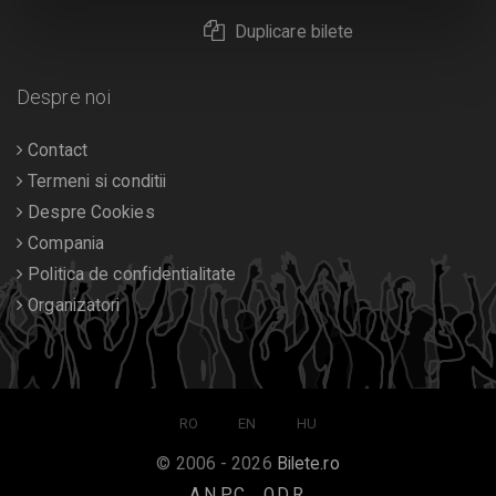
Duplicare bilete
Despre noi
Contact
Termeni si conditii
Despre Cookies
Compania
Politica de confidentialitate
Organizatori
RO
EN
HU
© 2006 - 2026
Bilete.ro
A.N.P.C.
O.D.R.