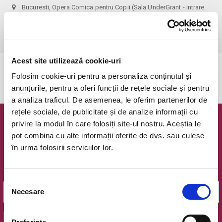
Bucuresti, Opera Comica pentru Copii (Sala UnderGrant - intrare
gradina)
vezi pe harta
 1 bilet permite accesul 1 parinte+1 copil!
Acest site utilizează cookie-uri
Evenimentul a expirat.
Folosim cookie-uri pentru a personaliza conținutul și
anunțurile, pentru a oferi funcții de rețele sociale și pentru
a analiza traficul. De asemenea, le oferim partenerilor de
rețele sociale, de publicitate și de analize informații cu
privire la modul în care folosiți site-ul nostru. Aceștia le
Newsletter @ Bilete.ro
pot combina cu alte informații oferite de dvs. sau culese
în urma folosirii serviciilor lor.
Oferte exclusive si o editie saptamanala cu cele mai noi
evenimente.
Email
Selecția
Necesare
consimțământului
OK