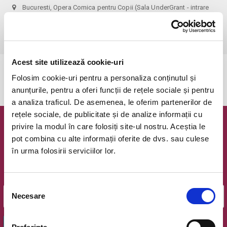
Bucuresti, Opera Comica pentru Copii (Sala UnderGrant - intrare
gradina)
vezi pe harta
 1 bilet permite accesul 1 parinte+1 copil!
Acest site utilizează cookie-uri
Evenimentul a expirat.
Folosim cookie-uri pentru a personaliza conținutul și
anunțurile, pentru a oferi funcții de rețele sociale și pentru
a analiza traficul. De asemenea, le oferim partenerilor de
rețele sociale, de publicitate și de analize informații cu
privire la modul în care folosiți site-ul nostru. Aceștia le
Newsletter @ Bilete.ro
pot combina cu alte informații oferite de dvs. sau culese
în urma folosirii serviciilor lor.
Oferte exclusive si o editie saptamanala cu cele mai noi
evenimente.
Email
Selecția
Necesare
consimțământului
OK