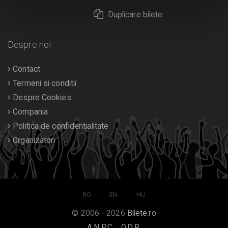
Duplicare bilete
Despre noi
Contact
Termeni si conditii
Despre Cookies
Compania
Politica de confidentialitate
Organizatori
RO
EN
HU
© 2006 - 2026
Bilete.ro
A.N.P.C.
O.D.R.