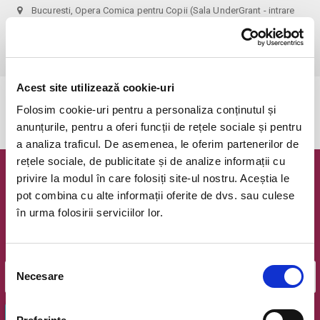
Bucuresti, Opera Comica pentru Copii (Sala UnderGrant - intrare
gradina)
vezi pe harta
 1 bilet permite accesul 1 parinte+1 copil!
Acest site utilizează cookie-uri
Evenimentul a expirat.
Folosim cookie-uri pentru a personaliza conținutul și
anunțurile, pentru a oferi funcții de rețele sociale și pentru
a analiza traficul. De asemenea, le oferim partenerilor de
rețele sociale, de publicitate și de analize informații cu
privire la modul în care folosiți site-ul nostru. Aceștia le
Newsletter @ Bilete.ro
pot combina cu alte informații oferite de dvs. sau culese
în urma folosirii serviciilor lor.
Oferte exclusive si o editie saptamanala cu cele mai noi
evenimente.
Email
Selecția
Necesare
consimțământului
OK