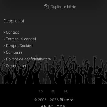
Duplicare bilete
Despre noi
Contact
Termeni si conditii
Despre Cookies
Compania
Politica de confidentialitate
Organizatori
RO
EN
HU
© 2006 - 2026
Bilete.ro
A.N.P.C.
O.D.R.