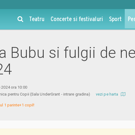
Teatru
Concerte si festivaluri
Sport
Pe
la Bubu si fulgii de n
24
e 2024 ora 10:00
ica pentru Copii (Sala UnderGrant - intrare gradina)
vezi pe harta
ul 1 parinte+1 copil!