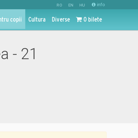
info
RO
EN
HU
ntru copii
Cultura
Diverse
0 bilete
ea - 21