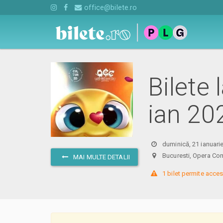
office@bilete.ro
Bilete 
ian 20
duminică, 21 ianuari
Bucuresti, Opera Com
MAI MULTE DETALII
 1 bilet permite acces