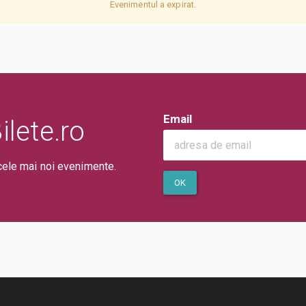
Evenimentul a expirat.
Email
lete.ro
cele mai noi evenimente.
OK