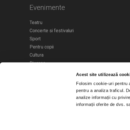
Evenimente
Teatru
Concerte si festivaluri
Sport
Pentru copii
Cultura
Diverse
Acest site utilizează cook
Calendarul evenimentelor
Folosim cookie-uri pentru a 
pentru a analiza traficul. 
analize informații cu privir
informații oferite de dvs. sa