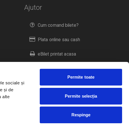
Ajutor
Cum comand bilete?
Plata online sau cash
eBilet printat acasa
Livrare prin curier
Permite toate
Returnare bilete
le sociale și
e și de
Permite selecția
u alte
Duplicare bilete
Respinge