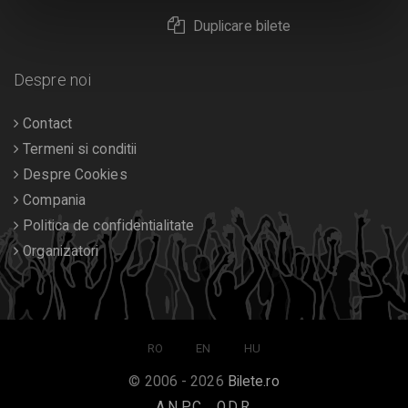
Duplicare bilete
Despre noi
Contact
Termeni si conditii
Despre Cookies
Compania
Politica de confidentialitate
Organizatori
RO
EN
HU
© 2006 - 2026
Bilete.ro
A.N.P.C.
O.D.R.