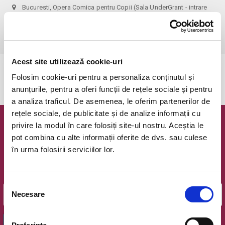
Bucuresti, Opera Comica pentru Copii (Sala UnderGrant - intrare
gradina)
vezi pe harta
 1 bilet permite accesul 1 parinte+1 copil!
Acest site utilizează cookie-uri
Evenimentul a expirat.
Folosim cookie-uri pentru a personaliza conținutul și
anunțurile, pentru a oferi funcții de rețele sociale și pentru
a analiza traficul. De asemenea, le oferim partenerilor de
rețele sociale, de publicitate și de analize informații cu
privire la modul în care folosiți site-ul nostru. Aceștia le
Newsletter @ Bilete.ro
pot combina cu alte informații oferite de dvs. sau culese
în urma folosirii serviciilor lor.
Oferte exclusive si o editie saptamanala cu cele mai noi
evenimente.
Email
Selecția
Necesare
consimțământului
OK