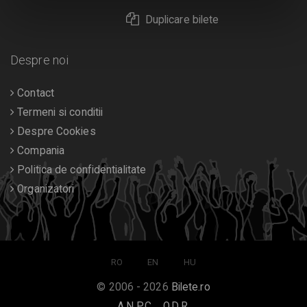
Duplicare bilete
Despre noi
Contact
Termeni si conditii
Despre Cookies
Compania
Politica de confidentialitate
Organizatori
RO
EN
HU
© 2006 - 2026
Bilete.ro
A.N.P.C.
O.D.R.