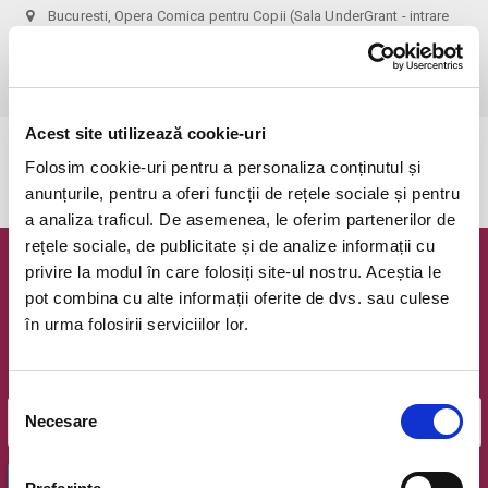
Bucuresti, Opera Comica pentru Copii (Sala UnderGrant - intrare
gradina)
vezi pe harta
 1 bilet permite accesul 1 parinte+1 copil!
Acest site utilizează cookie-uri
Evenimentul a expirat.
Folosim cookie-uri pentru a personaliza conținutul și
anunțurile, pentru a oferi funcții de rețele sociale și pentru
a analiza traficul. De asemenea, le oferim partenerilor de
rețele sociale, de publicitate și de analize informații cu
privire la modul în care folosiți site-ul nostru. Aceștia le
Newsletter @ Bilete.ro
pot combina cu alte informații oferite de dvs. sau culese
în urma folosirii serviciilor lor.
Oferte exclusive si o editie saptamanala cu cele mai noi
evenimente.
Email
Selecția
Necesare
consimțământului
OK