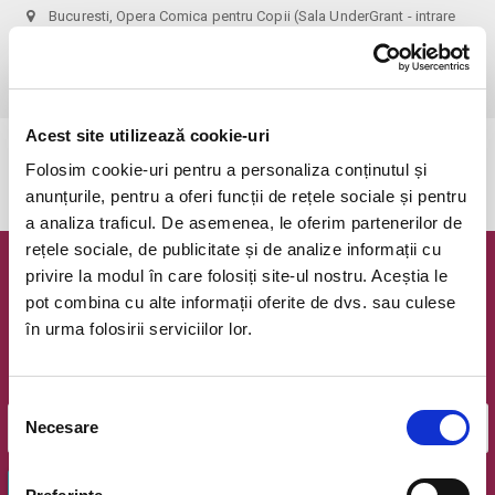
Bucuresti, Opera Comica pentru Copii (Sala UnderGrant - intrare
gradina)
vezi pe harta
 1 bilet permite accesul 1 parinte+1 copil!
Acest site utilizează cookie-uri
Evenimentul a expirat.
Folosim cookie-uri pentru a personaliza conținutul și
anunțurile, pentru a oferi funcții de rețele sociale și pentru
a analiza traficul. De asemenea, le oferim partenerilor de
rețele sociale, de publicitate și de analize informații cu
privire la modul în care folosiți site-ul nostru. Aceștia le
Newsletter @ Bilete.ro
pot combina cu alte informații oferite de dvs. sau culese
în urma folosirii serviciilor lor.
Oferte exclusive si o editie saptamanala cu cele mai noi
evenimente.
Email
Selecția
Necesare
consimțământului
OK