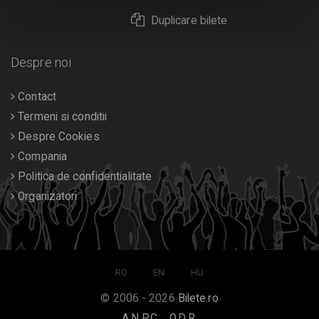
Duplicare bilete
Despre noi
Contact
Termeni si conditii
Despre Cookies
Compania
Politica de confidentialitate
Organizatori
RO
EN
HU
© 2006 - 2026
Bilete.ro
A.N.P.C.
O.D.R.