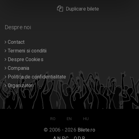
Duplicare bilete
Despre noi
Contact
Termeni si conditii
Despre Cookies
Compania
Politica de confidentialitate
Organizatori
RO
EN
HU
© 2006 - 2026
Bilete.ro
A.N.P.C.
O.D.R.