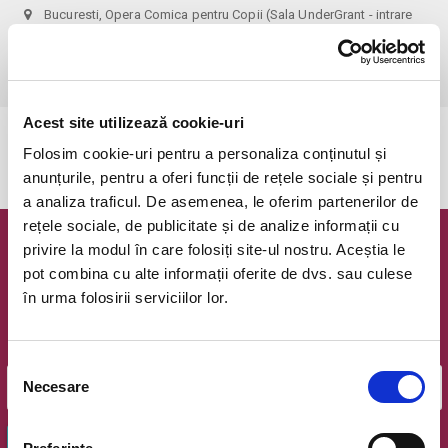
Bucuresti, Opera Comica pentru Copii (Sala UnderGrant - intrare
gradina)
vezi pe harta
 1 bilet permite accesul 1 parinte+1 copil!
Acest site utilizează cookie-uri
Evenimentul a expirat.
Folosim cookie-uri pentru a personaliza conținutul și
anunțurile, pentru a oferi funcții de rețele sociale și pentru
a analiza traficul. De asemenea, le oferim partenerilor de
rețele sociale, de publicitate și de analize informații cu
privire la modul în care folosiți site-ul nostru. Aceștia le
Newsletter @ Bilete.ro
pot combina cu alte informații oferite de dvs. sau culese
în urma folosirii serviciilor lor.
Oferte exclusive si o editie saptamanala cu cele mai noi
evenimente.
Email
Selecția
Necesare
consimțământului
OK