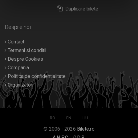
Duplicare bilete
Despre noi
Contact
Termeni si conditii
Despre Cookies
Compania
Politica de confidentialitate
Organizatori
RO
EN
HU
© 2006 - 2026
Bilete.ro
A.N.P.C.
O.D.R.