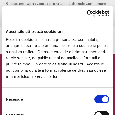
Bucuresti, Opera Comica pentru Copii (Sala UnderGrant - intrare
gradina)
vezi pe harta
 1 bilet permite accesul 1 parinte+1 copil!
Acest site utilizează cookie-uri
Evenimentul a expirat.
Folosim cookie-uri pentru a personaliza conținutul și
anunțurile, pentru a oferi funcții de rețele sociale și pentru
a analiza traficul. De asemenea, le oferim partenerilor de
rețele sociale, de publicitate și de analize informații cu
privire la modul în care folosiți site-ul nostru. Aceștia le
Newsletter @ Bilete.ro
pot combina cu alte informații oferite de dvs. sau culese
în urma folosirii serviciilor lor.
Oferte exclusive si o editie saptamanala cu cele mai noi
evenimente.
Email
Selecția
Necesare
consimțământului
OK