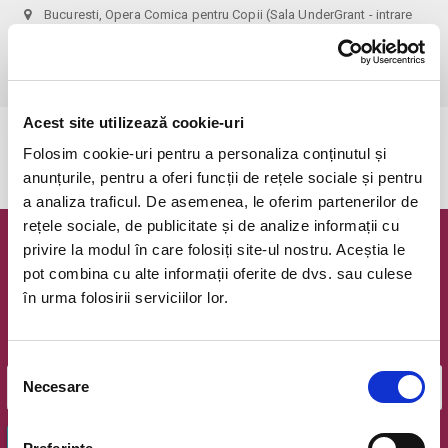
Bucuresti, Opera Comica pentru Copii (Sala UnderGrant - intrare
gradina)
vezi pe harta
 1 bilet permite accesul 1 parinte+1 copil!
Acest site utilizează cookie-uri
Evenimentul a expirat.
Folosim cookie-uri pentru a personaliza conținutul și
anunțurile, pentru a oferi funcții de rețele sociale și pentru
a analiza traficul. De asemenea, le oferim partenerilor de
rețele sociale, de publicitate și de analize informații cu
privire la modul în care folosiți site-ul nostru. Aceștia le
Newsletter @ Bilete.ro
pot combina cu alte informații oferite de dvs. sau culese
în urma folosirii serviciilor lor.
Oferte exclusive si o editie saptamanala cu cele mai noi
evenimente.
Email
Selecția
Necesare
consimțământului
OK