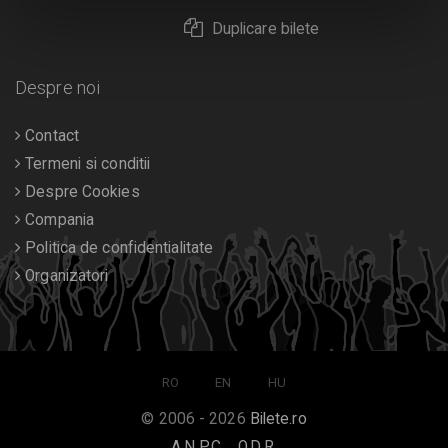
Duplicare bilete
Despre noi
Contact
Termeni si conditii
Despre Cookies
Compania
Politica de confidentialitate
Organizatori
RO
EN
HU
© 2006 - 2026
Bilete.ro
A.N.P.C.
O.D.R.