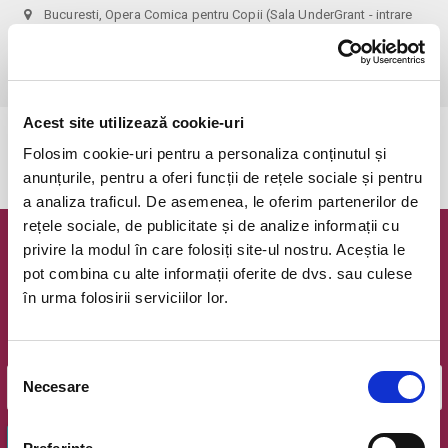
Bucuresti, Opera Comica pentru Copii (Sala UnderGrant - intrare
gradina)
vezi pe harta
 1 bilet permite accesul 1 parinte+1 copil!
Acest site utilizează cookie-uri
Evenimentul a expirat.
Folosim cookie-uri pentru a personaliza conținutul și
anunțurile, pentru a oferi funcții de rețele sociale și pentru
a analiza traficul. De asemenea, le oferim partenerilor de
rețele sociale, de publicitate și de analize informații cu
privire la modul în care folosiți site-ul nostru. Aceștia le
Newsletter @ Bilete.ro
pot combina cu alte informații oferite de dvs. sau culese
în urma folosirii serviciilor lor.
Oferte exclusive si o editie saptamanala cu cele mai noi
evenimente.
Email
Selecția
Necesare
consimțământului
OK