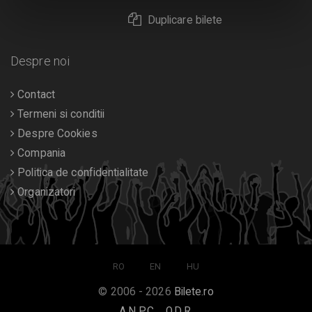
Duplicare bilete
Despre noi
Contact
Termeni si conditii
Despre Cookies
Compania
Politica de confidentialitate
Organizatori
RO
EN
HU
© 2006 - 2026
Bilete.ro
A.N.P.C.
O.D.R.