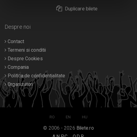
Duplicare bilete
Despre noi
Contact
Termeni si conditii
Despre Cookies
Compania
Politica de confidentialitate
Organizatori
RO
EN
HU
© 2006 - 2026
Bilete.ro
A.N.P.C.
O.D.R.