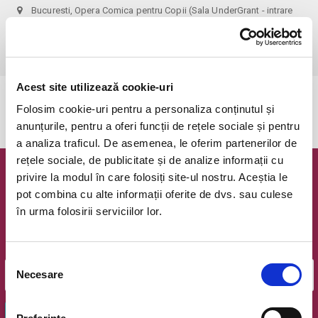
Bucuresti, Opera Comica pentru Copii (Sala UnderGrant - intrare
gradina)
vezi pe harta
 1 bilet permite accesul 1 parinte+1 copil!
Acest site utilizează cookie-uri
Evenimentul a expirat.
Folosim cookie-uri pentru a personaliza conținutul și
anunțurile, pentru a oferi funcții de rețele sociale și pentru
a analiza traficul. De asemenea, le oferim partenerilor de
rețele sociale, de publicitate și de analize informații cu
privire la modul în care folosiți site-ul nostru. Aceștia le
Newsletter @ Bilete.ro
pot combina cu alte informații oferite de dvs. sau culese
în urma folosirii serviciilor lor.
Oferte exclusive si o editie saptamanala cu cele mai noi
evenimente.
Email
Selecția
Necesare
consimțământului
OK