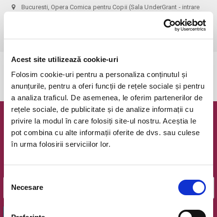
Bucuresti, Opera Comica pentru Copii (Sala UnderGrant - intrare
gradina)
vezi pe harta
 1 bilet permite accesul 1 parinte+1 copil!
Acest site utilizează cookie-uri
Evenimentul a expirat.
Folosim cookie-uri pentru a personaliza conținutul și
anunțurile, pentru a oferi funcții de rețele sociale și pentru
a analiza traficul. De asemenea, le oferim partenerilor de
rețele sociale, de publicitate și de analize informații cu
privire la modul în care folosiți site-ul nostru. Aceștia le
Newsletter @ Bilete.ro
pot combina cu alte informații oferite de dvs. sau culese
în urma folosirii serviciilor lor.
Oferte exclusive si o editie saptamanala cu cele mai noi
evenimente.
Email
Selecția
Necesare
consimțământului
OK