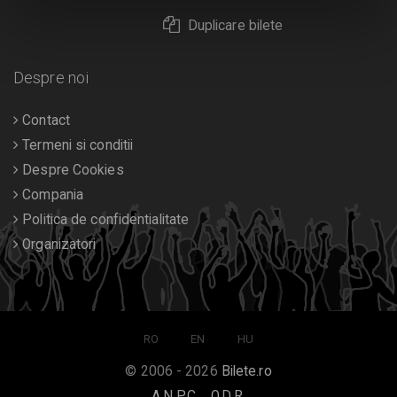
Duplicare bilete
Despre noi
Contact
Termeni si conditii
Despre Cookies
Compania
Politica de confidentialitate
Organizatori
RO
EN
HU
© 2006 - 2026
Bilete.ro
A.N.P.C.
O.D.R.